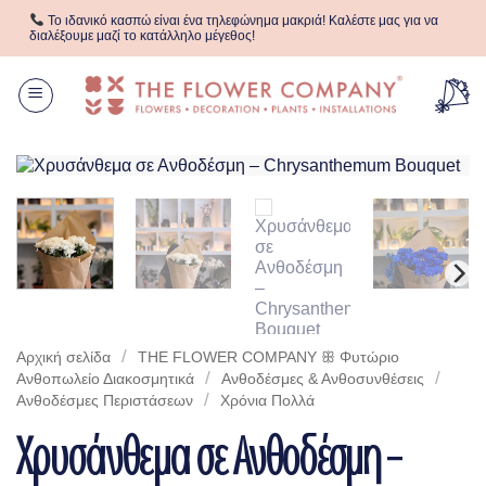
Μετάβαση
Το ιδανικό κασπώ είναι ένα τηλεφώνημα μακριά! Καλέστε μας για να
στο
διαλέξουμε μαζί το κατάλληλο μέγεθος!
περιεχόμενο
/
Αρχική σελίδα
THE FLOWER COMPANY ꕥ Φυτώριο
/
/
Aνθοπωλείο Διακοσμητικά
Ανθοδέσμες & Ανθοσυνθέσεις
/
Ανθοδέσμες Περιστάσεων
Χρόνια Πολλά
Χρυσάνθεμα σε Ανθοδέσμη –