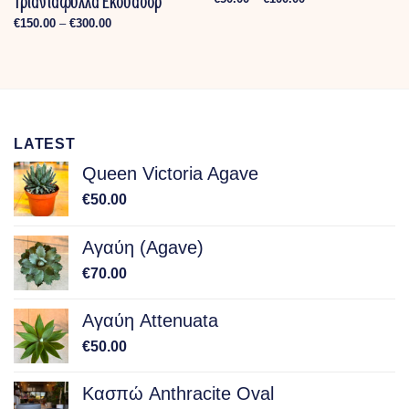
Τριαντάφυλλα Εκουαδόρ
range:
€50.00
Price
€
150.00
–
€
300.00
through
range:
€100.00
€150.00
through
€300.00
LATEST
Queen Victoria Agave
€
50.00
Αγαύη (Agave)
€
70.00
Αγαύη Attenuata
€
50.00
Κασπώ Anthracite Oval