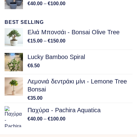
Price
€
40.00
–
€
100.00
range:
€40.00
BEST SELLING
through
€100.00
Ελιά Μπονσάι - Bonsai Olive Tree
Price
€
15.00
–
€
150.00
range:
€15.00
Lucky Bamboo Spiral
through
€
6.50
€150.00
Λεμονιά δεντράκι μίνι - Lemone Tree
Bonsai
€
35.00
Παχύρα - Pachira Aquatica
Price
€
40.00
–
€
100.00
range:
€40.00