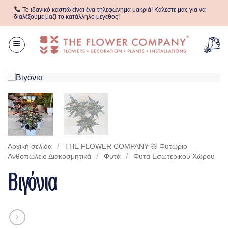
Μετάβαση
Το ιδανικό κασπώ είναι ένα τηλεφώνημα μακριά! Καλέστε μας για να
στο
διαλέξουμε μαζί το κατάλληλο μέγεθος!
περιεχόμενο
/
Αρχική σελίδα
THE FLOWER COMPANY ꕥ Φυτώριο
/
/
Aνθοπωλείο Διακοσμητικά
Φυτά
Φυτά Eσωτερικού Xώρου
Βιγόνια