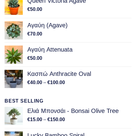
Queen Victoria Agave
€
50.00
Αγαύη (Agave)
€
70.00
Αγαύη Attenuata
€
50.00
Κασπώ Anthracite Oval
Price
€
40.00
–
€
100.00
range:
€40.00
BEST SELLING
through
€100.00
Ελιά Μπονσάι - Bonsai Olive Tree
Price
€
15.00
–
€
150.00
range:
€15.00
Lucky Bamboo Spiral