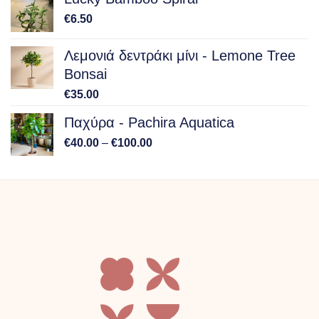
through
€
6.50
€150.00
Λεμονιά δεντράκι μίνι - Lemone Tree
Bonsai
€
35.00
Παχύρα - Pachira Aquatica
Price
€
40.00
–
€
100.00
range:
€40.00
through
€100.00