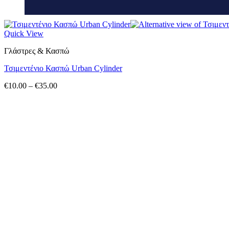
Quick View
Γλάστρες & Κασπώ
Τσιμεντένιο Κασπώ Urban Cylinder
Price
€
10.00
–
€
35.00
range:
€10.00
through
€35.00