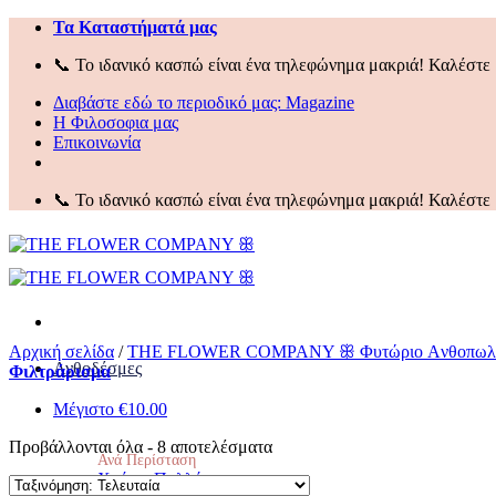
Μετάβαση
Τα Kαταστήματά μας
στο
📞 Το ιδανικό κασπώ είναι ένα τηλεφώνημα μακριά! Καλέστε 
περιεχόμενο
Διαβάστε εδώ το περιοδικό μας:
Magazine
Η Φιλοσοφια μας
Επικοινωνία
📞 Το ιδανικό κασπώ είναι ένα τηλεφώνημα μακριά! Καλέστε 
Αρχική σελίδα
/
THE FLOWER COMPANY ꕥ Φυτώριο Aνθοπωλεί
Ανθοδέσμες
Φιλτράρισμα
Μέγιστο
€
10.00
Sorted
Προβάλλονται όλα - 8 αποτελέσματα
Ανά Περίσταση
by
Χρόνια Πολλά
latest