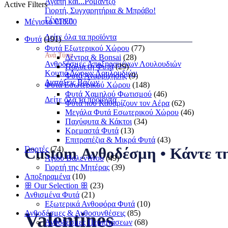
Αγάπη και...Ρομάντζο
Active Filters
Γιορτή, Συγχαρητήρια & Μπράβο!
Γέννηση
Μέγιστο
€
10.00
Δείτε όλα τα προϊόντα
Φυτά
(191)
Φυτά Eξωτερικού Xώρου
(77)
Ανά Τύπο
Δέντρα & Bonsai
(28)
Ανθοδέσμες Αποξηραμένων Λουλουδιών
Πολυετή Φυτά
(29)
Κουτιά Δώρων Λουλουδιών
Φυτά Αναρρίχησης
(9)
Διατάξεις Βάζων
Φυτά Eσωτερικού Xώρου
(148)
Φυτά Χαμηλού Φωτισμού
(46)
Δείτε όλα τα προϊόντα
Φυτά που Καθαρίζουν τον Αέρα
(62)
Μεγάλα Φυτά Εσωτερικού Χώρου
(46)
Παχύφυτα & Κάκτοι
(34)
Κρεμαστά Φυτά
(13)
Επιτραπέζια & Mικρά Φυτά
(43)
Custom Ανθοδέσμη • Κάντε τη
Γιορτές
(74)
Αγίου Βαλεντίνου
(49)
Γιορτή της Μητέρας
(39)
Αποξηραμένα
(10)
ꕥ Our Selection ꕥ
(23)
Ανθισμένα Φυτά
(21)
Εξωτερικά Ανθοφόρα Φυτά
(10)
Valentines
Ανθοδέσμες & Ανθοσυνθέσεις
(85)
Ανθοδέσμες Περιστάσεων
(68)