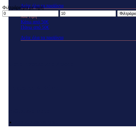
Δείτε όλα τα προϊόντα
Φιλτράρισμα με τιμή
Ελάχιστη
Μέγιστη
Φιλτράρι
Ανά Τιμή
τιμή
τιμή
Κάτω από 50€
Πάνω από 50€
Δείτε όλα τα προϊόντα
Φυτά Εσωτερικού Χώρου
Παχύφυτα & Κάκτοι
Ανθισμένα Φυτά
Κασπώ-Διακοσμητικά