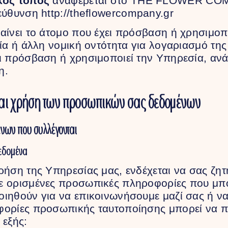
κός τόπος
αναφέρεται στο THE FLOWER COM
ιεύθυνση
http://theflowercompany.gr
αίνει το άτομο που έχει πρόσβαση ή χρησιμοπ
εία ή άλλη νομική οντότητα για λογαριασμό τη
ι πρόσβαση ή χρησιμοποιεί την Υπηρεσία, ανά
η.
και χρήση των προσωπικών σας δεδομένων
νων που συλλέγονται
εδομένα
ρήση της Υπηρεσίας μας, ενδέχεται να σας ζη
ε ορισμένες προσωπικές πληροφορίες που μπ
ιηθούν για να επικοινωνήσουμε μαζί σας ή ν
φορίες προσωπικής ταυτοποίησης μπορεί να π
 εξής: