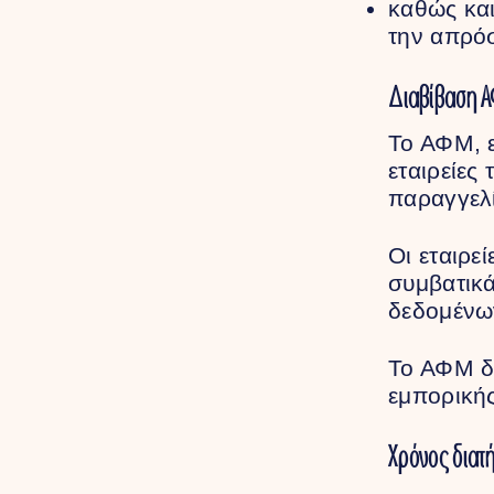
καθώς και
την απρό
Διαβίβαση Α
Το ΑΦΜ, ε
εταιρείες
παραγγελ
Οι εταιρε
συμβατικ
δεδομένω
Το ΑΦΜ δε
εμπορικής
Χρόνος δια