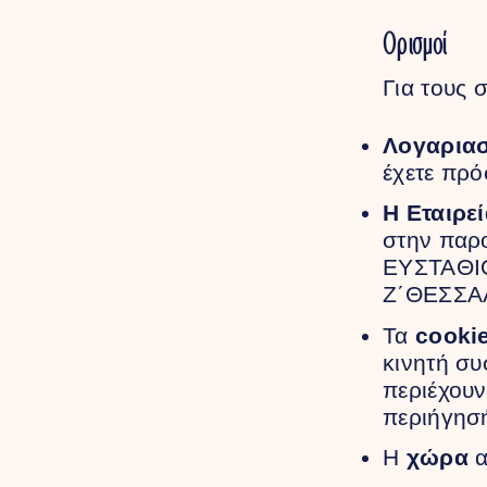
Ορισμοί
Για τους 
Λογαρια
έχετε πρό
Η Εταιρε
στην παρ
ΕΥΣΤΑΘΙΟ
Ζ΄ΘΕΣΣΑΛ
Τα
cooki
κινητή συ
περιέχουν
περιήγησή
Η
χώρα
α