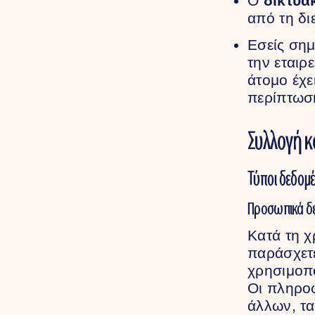
Ο
δικτυα
από τη δ
Εσείς σημ
την εταιρ
άτομο έχε
περίπτωσ
Συλλογή 
Τύποι δεδομέ
Προσωπικά δ
Κατά τη χ
παράσχετ
χρησιμοπο
Οι πληρο
άλλων, τα