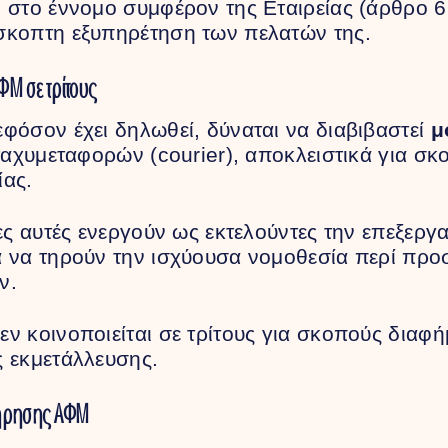
 στο έννομο συμφέρον της Εταιρείας (άρθρο 6
σκοπτη εξυπηρέτηση των πελατών της.
ΦΜ σε τρίτους
φόσον έχει δηλωθεί, δύναται να διαβιβαστεί
μ
 ταχυμεταφορών (courier), αποκλειστικά για 
ίας.
ίες αυτές ενεργούν ως εκτελούντες την επεξεργ
ά να τηρούν την ισχύουσα νομοθεσία περί πρ
ν.
ν κοινοποιείται σε τρίτους για σκοπούς διαφ
 εκμετάλλευσης.
τήρησης ΑΦΜ