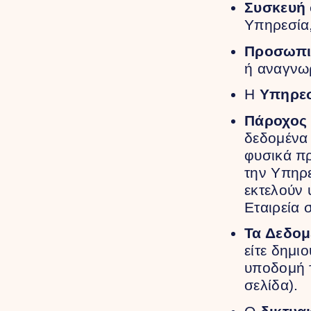
Συσκευή
Υπηρεσία,
Προσωπι
ή αναγνω
Η
Υπηρε
Πάροχος
δεδομένα 
φυσικά π
την Υπηρε
εκτελούν 
Εταιρεία 
Τα Δεδο
είτε δημι
υποδομή τ
σελίδα).