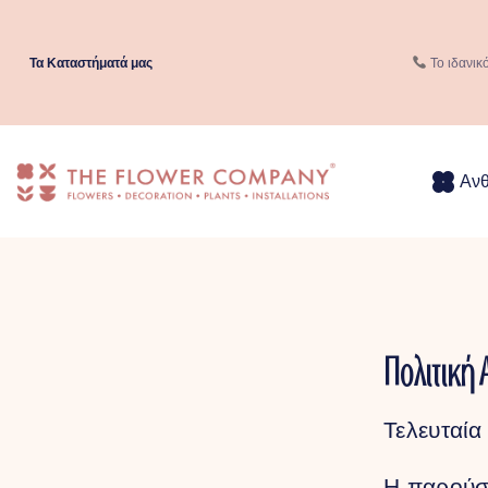
Μετάβαση
στο
περιεχόμενο
Τα Kαταστήματά μας
Το ιδανικ
Αν
Πολιτική
Τελευταία
Η παρούσα