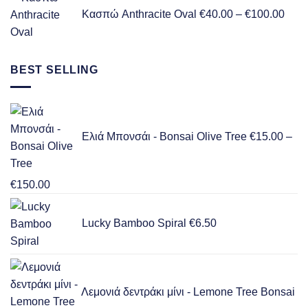
rang
Κασπώ Anthracite Oval
€
40.00
–
€
100.00
€40.
thro
€100
BEST SELLING
Ελιά Μπονσάι - Bonsai Olive Tree
€
15.00
–
Price
€
150.00
range:
€15.00
Lucky Bamboo Spiral
€
6.50
through
€150.00
Λεμονιά δεντράκι μίνι - Lemone Tree Bonsai