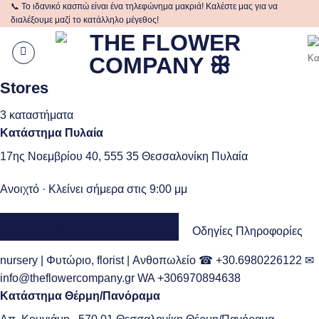
📞 Το ιδανικό κασπώ είναι ένα τηλεφώνημα μακριά! Καλέστε μας για να
Μετάβαση
διαλέξουμε μαζί το κατάλληλο μέγεθος!
στο
περιεχόμενο
Stores
3
καταστήματα
Κατάστημα Πυλαία
17ης Νοεμβρίου 40, 555 35 Θεσσαλονίκη Πυλαία
Ανοιχτό
· Κλείνει σήμερα στις 9:00 μμ
ΕΝΤΟΠΙΣΜΌΣ ΣΤΟ ΧΆΡΤΗ
Οδηγίες
Πληροφορίες
nursery | Φυτώριο, florist | Ανθοπωλείο
☎ +30.6980226122
✉
info@theflowercompany.gr
WA +306970894638
Κατάστημα Θέρμη/Πανόραμα