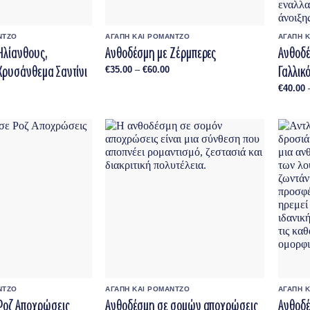
ΝΤΖΟ
ΑΓΑΠΗ ΚΑΙ ΡΟΜΑΝΤΖΟ
ΑΓΑΠΗ 
Ηλίανθους,
Ανθοδέσμη με Ζέρμπερες
Ανθοδέ
 Χρυσάνθεμα Σαντίνι
Γαλλικ
Price
€
35.00
–
€
60.00
range:
€35.00
Price
€
40.00
through
range:
€60.00
€55.00
through
€90.00
ΝΤΖΟ
ΑΓΑΠΗ ΚΑΙ ΡΟΜΑΝΤΖΟ
ΑΓΑΠΗ 
Ροζ Αποχρώσεις
Ανθοδέσμη σε σομών αποχρώσεις
Ανθοδέ