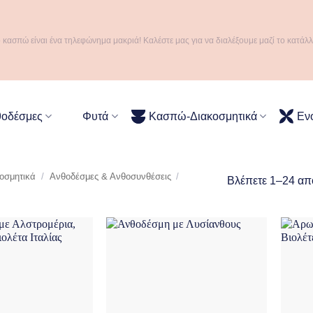
ό κασπώ είναι ένα τηλεφώνημα μακριά! Καλέστε μας για να διαλέξουμε μαζί το κατάλ
θοδέσμες
Φυτά
Κασπώ-Διακοσμητικά
Εν
σμητικά
/
Ανθοδέσμες & Ανθοσυνθέσεις
/
Βλέπετε 1–24 απ