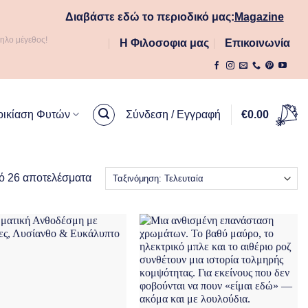
Διαβάστε εδώ το περιοδικό μας:
Magazine
ληλο μέγεθος!
Η Φιλοσοφια μας
Επικοινωνία
οικίαση Φυτών
Σύνδεση / Εγγραφή
€
0.00
Sorted
ό 26 αποτελέσματα
by
latest