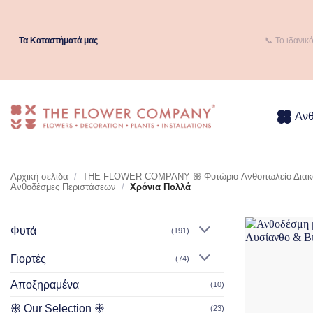
Μετάβαση
στο
περιεχόμενο
Τα Kαταστήματά μας
📞 Το ιδανικ
Αν
Αρχική σελίδα
/
THE FLOWER COMPANY ꕥ Φυτώριο Aνθοπωλείο Διακο
Ανθοδέσμες Περιστάσεων
/
Χρόνια Πολλά
Φυτά
(191)
Γιορτές
(74)
Αποξηραμένα
(10)
ꕥ Our Selection ꕥ
(23)