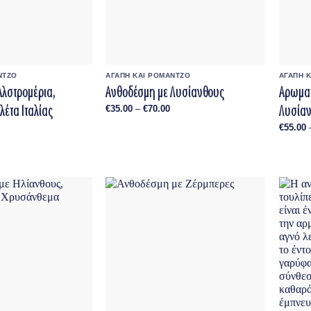
ΝΤΖΟ
ΑΓΑΠΗ ΚΑΙ ΡΟΜΑΝΤΖΟ
ΑΓΑΠΗ 
Αλστρομέρια,
Ανθοδέσμη με Λυσίανθους
Αρωματ
λέτα Ιταλίας
Λυσίαν
Price
€
35.00
–
€
70.00
range:
€35.00
Price
€
55.00
through
range:
€70.00
€55.00
through
€80.00