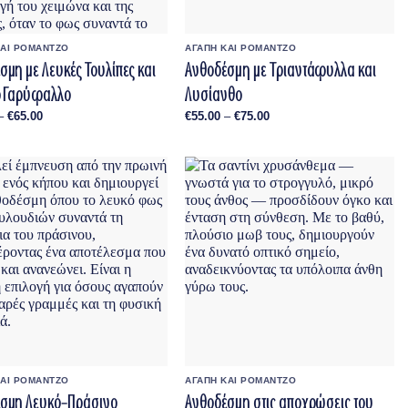
ΚΑΙ ΡΟΜΑΝΤΖΟ
ΑΓΑΠΗ ΚΑΙ ΡΟΜΑΝΤΖΟ
σμη με Λευκές Τουλίπες και
Ανθοδέσμη με Τριαντάφυλλα και
ό Γαρύφαλλο
Λυσίανθο
Price
Price
–
€
65.00
€
55.00
–
€
75.00
range:
range:
€40.00
€55.00
through
through
€65.00
€75.00
ΚΑΙ ΡΟΜΑΝΤΖΟ
ΑΓΑΠΗ ΚΑΙ ΡΟΜΑΝΤΖΟ
σμη Λευκό–Πράσινο
Ανθοδέσμη στις αποχρώσεις του