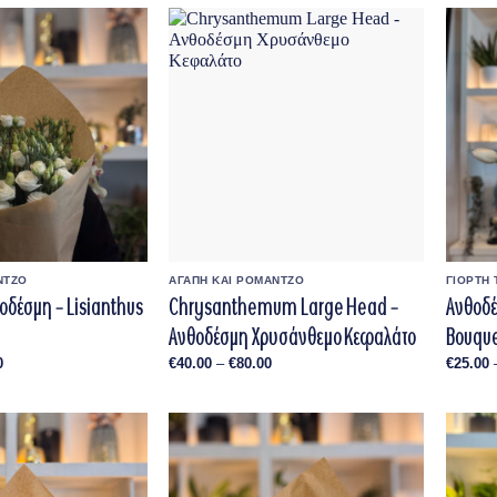
through
through
€90.00
€75.00
ΝΤΖΟ
ΑΓΑΠΗ ΚΑΙ ΡΟΜΑΝΤΖΟ
ΓΙΟΡΤΗ 
οδέσμη – Lisianthus
Chrysanthemum Large Head –
Ανθοδέσ
Ανθοδέσμη Χρυσάνθεμο Κεφαλάτο
Bouqu
Price
Price
0
€
40.00
–
€
80.00
€
25.00
range:
range:
€35.00
€40.00
through
through
€105.00
€80.00