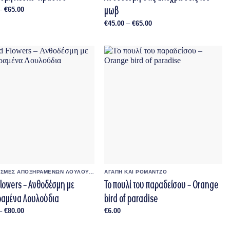
μωβ
Price
–
€
65.00
range:
€45.00
Price
€
45.00
–
€
65.00
through
range:
€65.00
€45.00
through
€65.00
ΑΝΘΟΔΕΣΜΕΣ ΑΠΟΞΗΡΑΜΕΝΩΝ ΛΟΥΛΟΥΔΙΩΝ
ΑΓΑΠΗ ΚΑΙ ΡΟΜΑΝΤΖΟ
Flowers – Ανθοδέσμη με
Το πουλί του παραδείσου – Orange
αμένα Λουλούδια
bird of paradise
Price
–
€
80.00
€
6.00
range:
€20.00