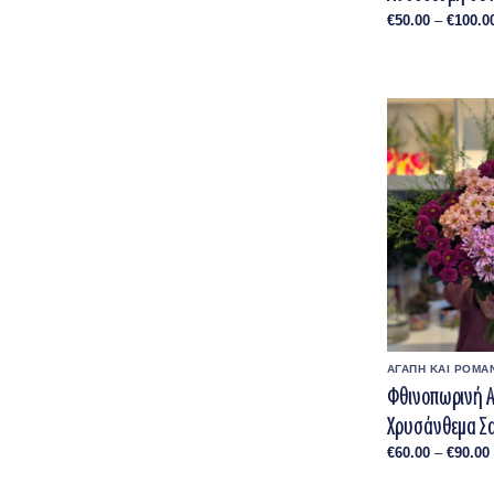
€
50.00
–
€
100.0
ΑΓΑΠΗ ΚΑΙ ΡΟΜΑ
Φθινοπωρινή 
Χρυσάνθεμα Σα
€
60.00
–
€
90.00