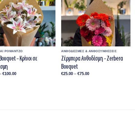
ΚΑΙ ΡΟΜΑΝΤΖΟ
ΑΝΘΟΔΕΣΜΕΣ & ΑΝΘΟΣΥΝΘΕΣΕΙΣ
Bouquet – Κρίνοι σε
Ζέρμπερα Ανθοδέσμη – Zerbera
έσμη
Bouquet
Price
Price
–
€
100.00
€
25.00
–
€
75.00
range:
range:
€50.00
€25.00
through
through
€100.00
€75.00