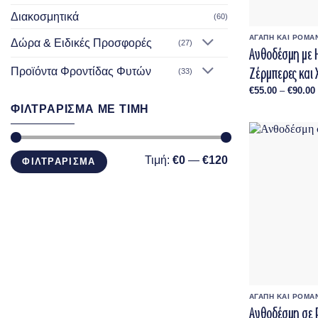
Διακοσμητικά
(60)
ΑΓΑΠΗ ΚΑΙ ΡΟΜΑ
Δώρα & Ειδικές Προσφορές
(27)
Ανθοδέσμη με 
Ζέρμπερες και
Προϊόντα Φροντίδας Φυτών
(33)
€
55.00
–
€
90.00
ΦΙΛΤΡΑΡΙΣΜΑ ΜΕ ΤΙΜΗ
Ελάχιστη
Μέγιστη
Τιμή:
€0
—
€120
ΦΙΛΤΡΑΡΙΣΜΑ
τιμή
τιμή
ΑΓΑΠΗ ΚΑΙ ΡΟΜΑ
Ανθοδέσμη σε 