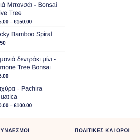
ιά Μπονσάι - Bonsai
ive Tree
Price
5.00
–
€
150.00
range:
cky Bamboo Spiral
€15.00
through
.50
€150.00
μονιά δεντράκι μίνι -
mone Tree Bonsai
5.00
χύρα - Pachira
uatica
Price
0.00
–
€
100.00
range:
€40.00
through
ΣΥΝΔΕΣΜΟΙ
ΠΟΛΙΤΙΚΕΣ ΚΑΙ ΟΡΟΙ
€100.00