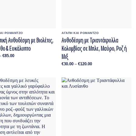
ΚΑΙ ΡΟΜΑΝΤΖΟ
ΑΓΑΠΗ ΚΑΙ ΡΟΜΑΝΤΖΟ
ική Ανθοδέσμη με Βιολέτες,
Ανθοδέσμη με Τριαντάφυλλα
θο & Ευκάλυπτο
Κολομβίας σε Μπλε, Μαύρο, Ροζ ή
Μιξ
Price
–
€
85.00
range:
€55.00
Price
€
30.00
–
€
120.00
through
range:
€85.00
€30.00
through
€120.00