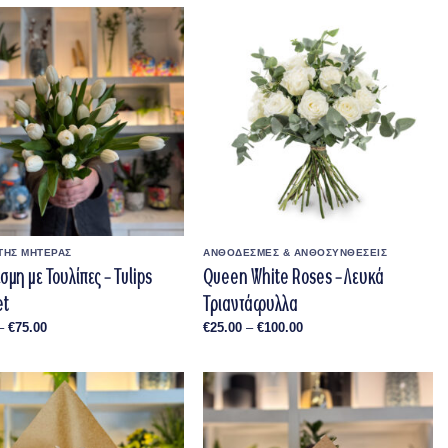
through
€80.00
ΤΗΣ ΜΗΤΕΡΑΣ
ΑΝΘΟΔΕΣΜΕΣ & ΑΝΘΟΣΥΝΘΕΣΕΙΣ
μη με Τουλίπες – Tulips
Queen White Roses – Λευκά
et
Τριαντάφυλλα
Price
Price
–
€
75.00
€
25.00
–
€
100.00
range:
range:
€25.00
€25.00
through
through
€75.00
€100.00