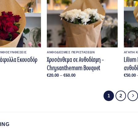
ΑΝΘΟΣΥΝΘΕΣΕΙΣ
ΑΝΘΟΔΕΣΜΕΣ ΠΕΡΙΣΤΑΣΕΩΝ
ΑΓΑΠΗ 
ντάφυλλα Εκουαδόρ
Χρυσάνθεμα σε Ανθοδέσμη –
Lilium 
Chrysanthemum Bouquet
ανθοδ
Price
range:
€40.00
Price
€
20.00
–
€
60.00
€
50.00
through
range:
€80.00
€20.00
through
€60.00
1
2
ING