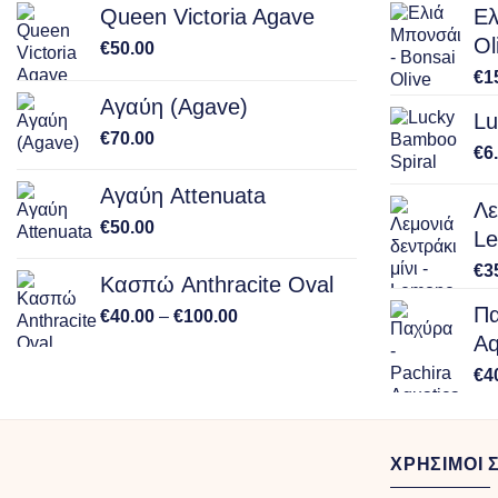
Queen Victoria Agave
Ελ
Ol
€
50.00
€
1
Αγαύη (Agave)
Lu
€
70.00
€
6
Αγαύη Attenuata
Λε
€
50.00
Le
€
3
Κασπώ Anthracite Oval
Πα
Price
€
40.00
–
€
100.00
range:
Aq
€40.00
€
4
through
€100.00
ΧΡΗΣΙΜΟΙ 