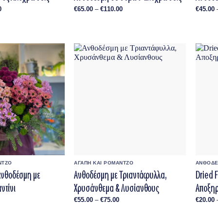
Price
Price
0
€
65.00
–
€
110.00
€
45.00
range:
range:
€50.00
€65.00
through
through
€100.00
€110.00
ΝΤΖΟ
ΑΓΑΠΗ ΚΑΙ ΡΟΜΑΝΤΖΟ
Ανθοδέσμη με
Ανθοδέσμη με Τριαντάφυλλα,
Dried 
ντίνι
Χρυσάνθεμα & Λυσίανθους
Αποξηρ
Price
Price
€
55.00
–
€
75.00
€
20.00
range:
range:
€60.00
€55.00