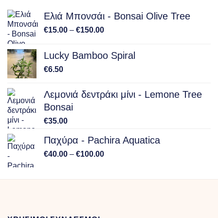
Ελιά Μπονσάι - Bonsai Olive Tree
Price
€
15.00
–
€
150.00
range:
€15.00
Lucky Bamboo Spiral
through
€
6.50
€150.00
Λεμονιά δεντράκι μίνι - Lemone Tree
Bonsai
€
35.00
Παχύρα - Pachira Aquatica
Price
€
40.00
–
€
100.00
range:
€40.00
through
€100.00