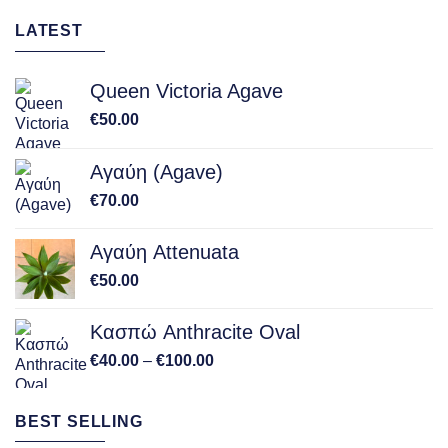
LATEST
Queen Victoria Agave
€
50.00
Αγαύη (Agave)
€
70.00
Αγαύη Attenuata
€
50.00
Κασπώ Anthracite Oval
Price
€
40.00
–
€
100.00
range:
€40.00
BEST SELLING
through
€100.00