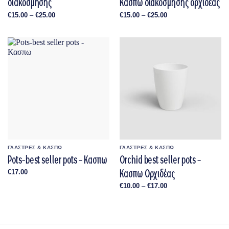
διακόσμησης
Κασπω διακόσμησης ορχιδέας
Price
Price
€
15.00
–
€
25.00
€
15.00
–
€
25.00
range:
range:
€15.00
€15.00
through
through
€25.00
€25.00
ΓΛΑΣΤΡΕΣ & ΚΑΣΠΩ
ΓΛΑΣΤΡΕΣ & ΚΑΣΠΩ
Pots-best seller pots – Κασπω
Orchid best seller pots –
Κασπω Ορχιδέας
€
17.00
Price
€
10.00
–
€
17.00
range:
€10.00
through
€17.00