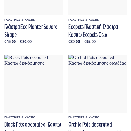
ΓΛΑΣΤΡΕΣ & ΚΑΣΠΩ
ΓΛΑΣΤΡΕΣ & ΚΑΣΠΩ
Γλάστρα Eco Planter Square
Ecopots Πλαστική Γλάστρα-
Shape
Κασπώ Ecopots Oslo
Price
Price
€
45.00
–
€
80.00
€
30.00
–
€
95.00
range:
range:
€45.00
€30.00
through
through
€80.00
€95.00
ΓΛΑΣΤΡΕΣ & ΚΑΣΠΩ
ΓΛΑΣΤΡΕΣ & ΚΑΣΠΩ
Black Pots decorated-Κασπω
Orchid Pots decorated-