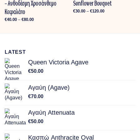
– Ανθοδέσμη Χρυσάνθεμο
Sunflower Bouquet
Κεφαλάτο
Price
€
30.00
–
€
120.00
range:
€30.00
Price
€
40.00
–
€
80.00
through
range:
€120.00
€40.00
through
€80.00
LATEST
Queen Victoria Agave
€
50.00
Αγαύη (Agave)
€
70.00
Αγαύη Attenuata
€
50.00
Κασπώ Anthracite Oval