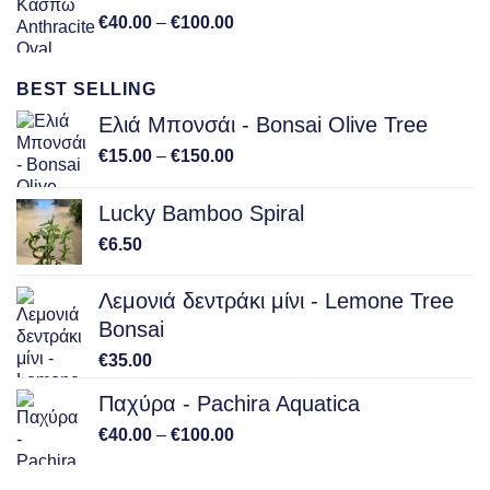
Price
€
40.00
–
€
100.00
range:
€40.00
BEST SELLING
through
€100.00
Ελιά Μπονσάι - Bonsai Olive Tree
Price
€
15.00
–
€
150.00
range:
€15.00
Lucky Bamboo Spiral
through
€
6.50
€150.00
Λεμονιά δεντράκι μίνι - Lemone Tree
Bonsai
€
35.00
Παχύρα - Pachira Aquatica
Price
€
40.00
–
€
100.00
range:
€40.00