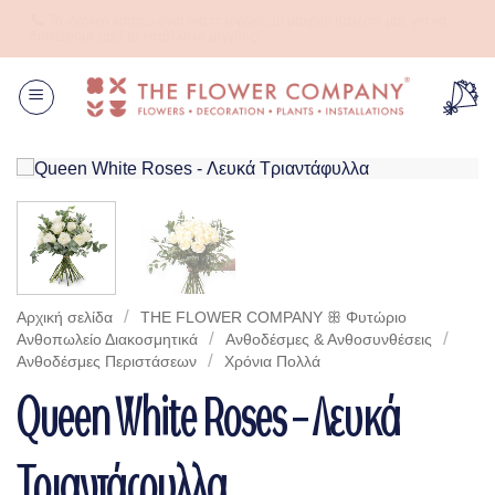
Μετάβαση
Το ιδανικό κασπώ είναι ένα τηλεφώνημα μακριά! Καλέστε μας για να
στο
διαλέξουμε μαζί το κατάλληλο μέγεθος!
περιεχόμενο
/
Αρχική σελίδα
THE FLOWER COMPANY ꕥ Φυτώριο
/
/
Aνθοπωλείο Διακοσμητικά
Ανθοδέσμες & Ανθοσυνθέσεις
/
Ανθοδέσμες Περιστάσεων
Χρόνια Πολλά
Queen White Roses – Λευκά
Τριαντάφυλλα