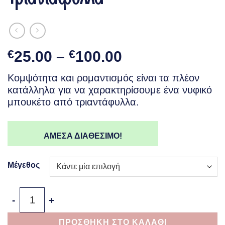
Price
€
25.00
–
€
100.00
range:
Κομψότητα και ρομαντισμός είναι τα πλέον
€25.00
κατάλληλα για να χαρακτηρίσουμε ένα νυφικό
through
μπουκέτο από τριαντάφυλλα.
€100.00
ΑΜΕΣΑ ΔΙΑΘΕΣΙΜΟ!
Μέγεθος
Queen White Roses - Λευκά Τριαντάφυλλα ποσότητα
ΠΡΟΣΘΗΚΗ ΣΤΟ ΚΑΛΑΘΙ