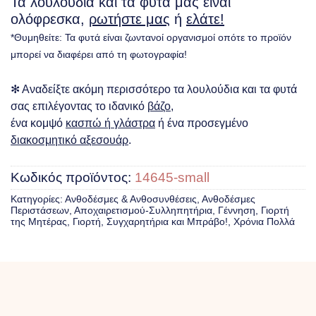
Τα λουλούδια και τα φυτά μας είναι
ολόφρεσκα,
ρωτήστε μας
ή
ελάτε!
*Θυμηθείτε: Τα φυτά είναι ζωντανοί οργανισμοί οπότε το προϊόν
μπορεί να διαφέρει από τη φωτογραφία!
✻ Αναδείξτε ακόμη περισσότερο τα λουλούδια και τα φυτά
σας επιλέγοντας το ιδανικό
βάζο
,
ένα κομψό
κασπώ ή γλάστρα
ή ένα προσεγμένο
διακοσμητικό αξεσουάρ
.
Κωδικός προϊόντος:
14645-small
Κατηγορίες:
Ανθοδέσμες & Ανθοσυνθέσεις
,
Ανθοδέσμες
Περιστάσεων
,
Αποχαιρετισμού-Συλληπητήρια
,
Γέννηση
,
Γιορτή
της Μητέρας
,
Γιορτή, Συγχαρητήρια και Μπράβο!
,
Χρόνια Πολλά