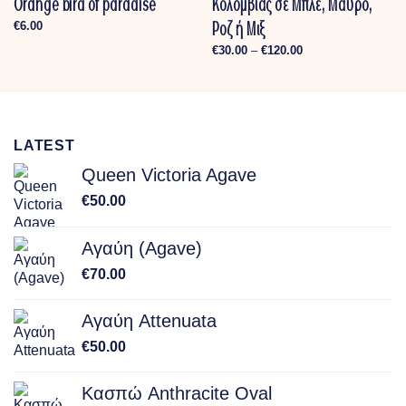
Orange bird of paradise
Κολομβίας σε Μπλε, Μαύρο,
Ροζ ή Μιξ
€
6.00
Price
€
30.00
–
€
120.00
range:
€30.00
through
€120.00
LATEST
Queen Victoria Agave
€
50.00
Αγαύη (Agave)
€
70.00
Αγαύη Attenuata
€
50.00
Κασπώ Anthracite Oval