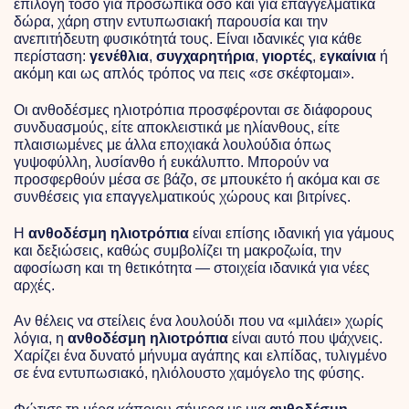
επιλογή τόσο για προσωπικά όσο και για επαγγελματικά
δώρα, χάρη στην εντυπωσιακή παρουσία και την
ανεπιτήδευτη φυσικότητά τους. Είναι ιδανικές για κάθε
περίσταση:
γενέθλια
,
συγχαρητήρια
,
γιορτές
,
εγκαίνια
ή
ακόμη και ως απλός τρόπος να πεις «σε σκέφτομαι».
Οι ανθοδέσμες ηλιοτρόπια προσφέρονται σε διάφορους
συνδυασμούς, είτε αποκλειστικά με ηλίανθους, είτε
πλαισιωμένες με άλλα εποχιακά λουλούδια όπως
γυψοφύλλη, λυσίανθο ή ευκάλυπτο. Μπορούν να
προσφερθούν μέσα σε βάζο, σε μπουκέτο ή ακόμα και σε
συνθέσεις για επαγγελματικούς χώρους και βιτρίνες.
Η
ανθοδέσμη ηλιοτρόπια
είναι επίσης ιδανική για γάμους
και δεξιώσεις, καθώς συμβολίζει τη μακροζωία, την
αφοσίωση και τη θετικότητα — στοιχεία ιδανικά για νέες
αρχές.
Αν θέλεις να στείλεις ένα λουλούδι που να «μιλάει» χωρίς
λόγια, η
ανθοδέσμη ηλιοτρόπια
είναι αυτό που ψάχνεις.
Χαρίζει ένα δυνατό μήνυμα αγάπης και ελπίδας, τυλιγμένο
σε ένα εντυπωσιακό, ηλιόλουστο χαμόγελο της φύσης.