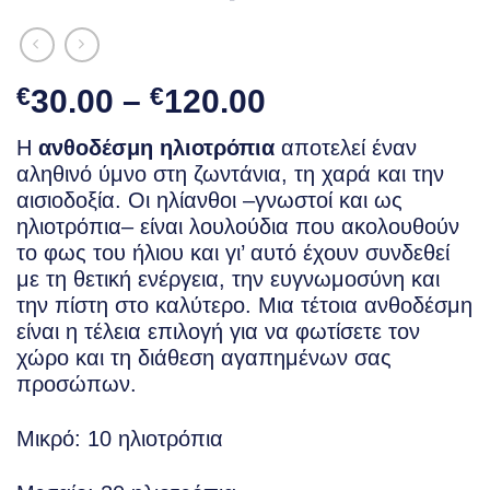
Price
€
30.00
–
€
120.00
range:
Η
ανθοδέσμη ηλιοτρόπια
αποτελεί έναν
€30.00
αληθινό ύμνο στη ζωντάνια, τη χαρά και την
through
αισιοδοξία. Οι ηλίανθοι –γνωστοί και ως
€120.00
ηλιοτρόπια– είναι λουλούδια που ακολουθούν
το φως του ήλιου και γι’ αυτό έχουν συνδεθεί
με τη θετική ενέργεια, την ευγνωμοσύνη και
την πίστη στο καλύτερο. Μια τέτοια ανθοδέσμη
είναι η τέλεια επιλογή για να φωτίσετε τον
χώρο και τη διάθεση αγαπημένων σας
προσώπων.
Mικρό: 10 ηλιοτρόπια