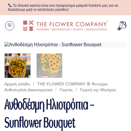
Μετάβαση
Το ιδανικό κασπώ είναι ένα τηλεφώνημα μακριά! Καλέστε μας για να
στο
διαλέξουμε μαζί το κατάλληλο μέγεθος!
περιεχόμενο
/
Αρχική σελίδα
THE FLOWER COMPANY ꕥ Φυτώριο
/
/
Aνθοπωλείο Διακοσμητικά
Γιορτές
Γιορτή της Μητέρας
Ανθοδέσμη Ηλιοτρόπια –
Sunflower Bouquet