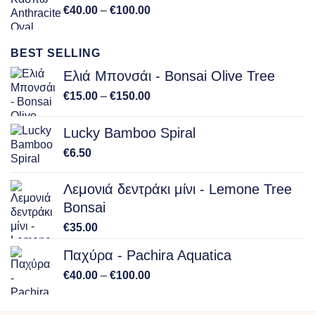
Price
€
40.00
–
€
100.00
range:
€40.00
BEST SELLING
through
€100.00
Ελιά Μπονσάι - Bonsai Olive Tree
Price
€
15.00
–
€
150.00
range:
€15.00
Lucky Bamboo Spiral
through
€
6.50
€150.00
Λεμονιά δεντράκι μίνι - Lemone Tree
Bonsai
€
35.00
Παχύρα - Pachira Aquatica
Price
€
40.00
–
€
100.00
range:
€40.00