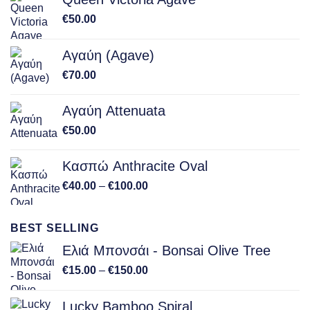
€
50.00
Αγαύη (Agave)
€
70.00
Αγαύη Attenuata
€
50.00
Κασπώ Anthracite Oval
Price
€
40.00
–
€
100.00
range:
€40.00
BEST SELLING
through
€100.00
Ελιά Μπονσάι - Bonsai Olive Tree
Price
€
15.00
–
€
150.00
range:
€15.00
Lucky Bamboo Spiral