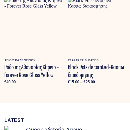
ΑΓΙΟΥ ΒΑΛΕΝΤΙΝΟΥ
ΓΛΑΣΤΡΕΣ & ΚΑΣΠΩ
Ρόδο της Αθανασίας Κίτρινο –
Black Pots decorated-Κασπω
Forever Rose Glass Yellow
διακόσμησης
Price
€
40.00
€
15.00
–
€
25.00
range:
€15.00
through
€25.00
LATEST
Queen Victoria Agave