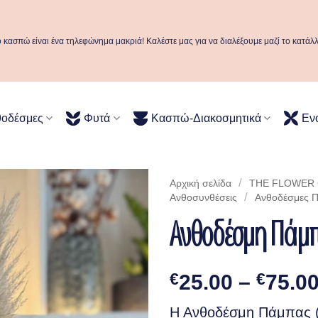
ό κασπώ είναι ένα τηλεφώνημα μακριά! Καλέστε μας για να διαλέξουμε μαζί το κατάλ
θοδέσμες
Φυτά
Κασπώ-Διακοσμητικά
Εν
/
Αρχική σελίδα
THE FLOWER C
/
Ανθοσυνθέσεις
Ανθοδέσμες 
Ανθοδέσμη Πάμπ
€
25.00
–
€
75.0
Η Ανθοδέσμη Πάμπας 