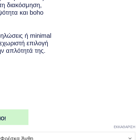
€25.00
στη διακόσμηση,
through
ψότητα και boho
€75.00
δηλώσεις ή minimal
ξεχωριστή επιλογή
ην απλότητά της.
Ο!
ΕΚΚΑΘΑΡΙΣΗ