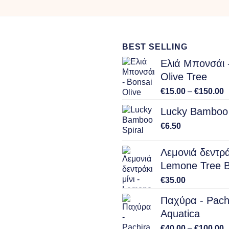
€10.00
€30.00
through
through
€17.00
€95.00
BEST SELLING
Ελιά Μπονσάι 
Olive Tree
P
€
15.00
–
€
150.00
r
Lucky Bamboo 
€
t
€
6.50
€
Λεμονιά δεντράκ
Lemone Tree B
€
35.00
Παχύρα - Pach
Aquatica
P
€
40.00
–
€
100.00