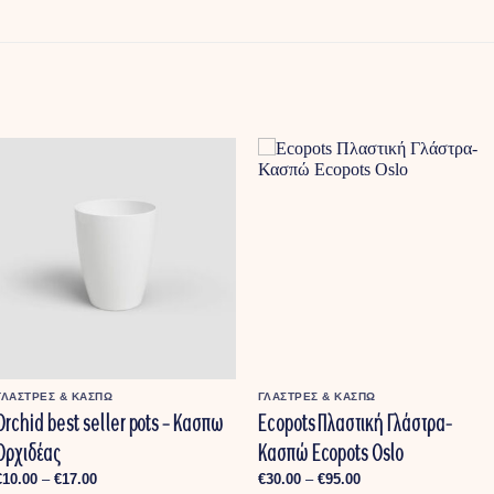
ΓΛΑΣΤΡΕΣ & ΚΑΣΠΩ
ΓΛΑΣΤΡΕΣ & ΚΑΣΠΩ
Orchid best seller pots – Κασπω
Ecopots Πλαστική Γλάστρα-
Ορχιδέας
Κασπώ Ecopots Oslo
Price
Price
€
10.00
–
€
17.00
€
30.00
–
€
95.00
range:
range: