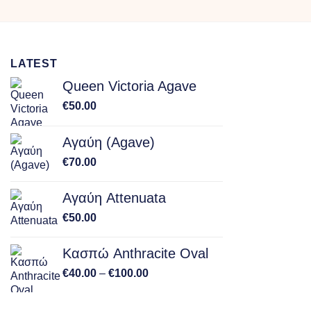
€30.00
through
€85.00
LATEST
Queen Victoria Agave
€
50.00
Αγαύη (Agave)
€
70.00
Αγαύη Attenuata
€
50.00
Κασπώ Anthracite Oval
Price
€
40.00
–
€
100.00
range:
€40.00