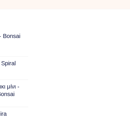
€15.00
through
€25.00
- Bonsai
rice
ange:
Spiral
15.00
hrough
150.00
ι μίνι -
onsai
ira
rice