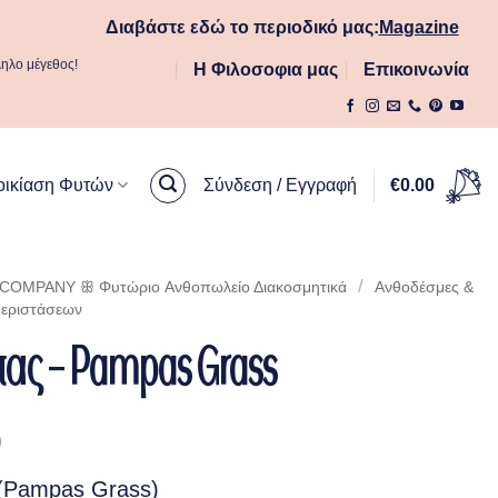
Διαβάστε εδώ το περιοδικό μας:
Magazine
ληλο μέγεθος!
Η Φιλοσοφια μας
Επικοινωνία
οικίαση Φυτών
Σύνδεση / Εγγραφή
€
0.00
/
OMPANY ꕥ Φυτώριο Aνθοπωλείο Διακοσμητικά
Ανθοδέσμες &
Περιστάσεων
ας – Pampas Grass
Price
0
range:
(Pampas Grass)