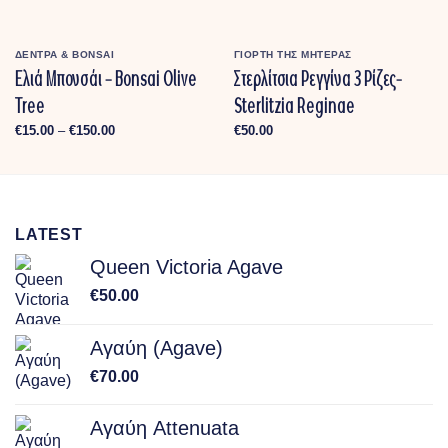
ΔΕΝΤΡΑ & BONSAI
ΓΙΟΡΤΗ ΤΗΣ ΜΗΤΕΡΑΣ
Ελιά Μπονσάι – Bonsai Olive
Στερλίτσια Ρεγγίνα 3 Ρίζες-
Tree
Sterlitzia Reginae
Price
€
15.00
–
€
150.00
€
50.00
range:
€15.00
through
€150.00
LATEST
Queen Victoria Agave
€
50.00
Αγαύη (Agave)
€
70.00
Αγαύη Attenuata