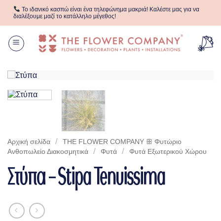
Μετάβαση
Το ιδανικό κασπώ είναι ένα τηλεφώνημα μακριά! Καλέστε μας για να
στο
διαλέξουμε μαζί το κατάλληλο μέγεθος!
περιεχόμενο
/
Αρχική σελίδα
THE FLOWER COMPANY ꕥ Φυτώριο
/
/
Aνθοπωλείο Διακοσμητικά
Φυτά
Φυτά Eξωτερικού Xώρου
Στύπα – Stipa Tenuissima