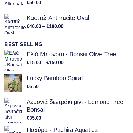
€
50.00
Κασπώ Anthracite Oval
Price
€
40.00
–
€
100.00
range:
€40.00
BEST SELLING
through
€100.00
Ελιά Μπονσάι - Bonsai Olive Tree
Price
€
15.00
–
€
150.00
range:
€15.00
Lucky Bamboo Spiral
through
€
6.50
€150.00
Λεμονιά δεντράκι μίνι - Lemone Tree
Bonsai
€
35.00
Παχύρα - Pachira Aquatica