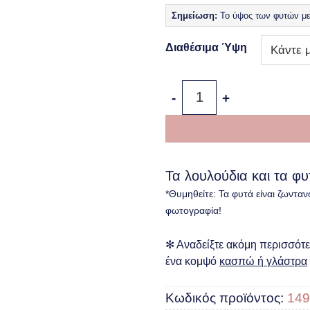
Σημείωση:
Το ύψος των φυτών μετ
Διαθέσιμα Ύψη
Κλίβια – Clivia Miniata ποσ
Τα λουλούδια και τα φ
*Θυμηθείτε: Τα φυτά είναι ζωνταν
φωτογραφία!
✻ Αναδείξτε ακόμη περισσότερ
ένα κομψό
κασπώ ή γλάστρα
Κωδικός προϊόντος:
149