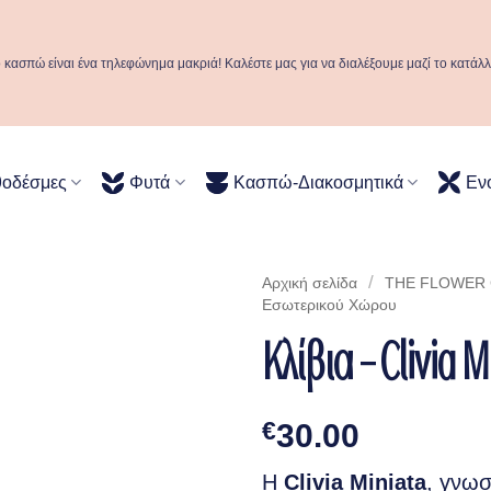
ό κασπώ είναι ένα τηλεφώνημα μακριά! Καλέστε μας για να διαλέξουμε μαζί το κατάλ
θοδέσμες
Φυτά
Κασπώ-Διακοσμητικά
Εν
/
Αρχική σελίδα
THE FLOWER C
Eσωτερικού Xώρου
Κλίβια – Clivia 
€
30.00
Η
Clivia Miniata
, γνωσ