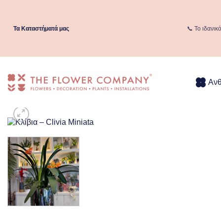
Μετάβαση
στο
περιεχόμενο
Τα Kαταστήματά μας
📞 Το ιδανικ
Αν