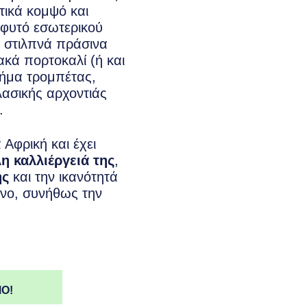
ετικά κομψό και
 φυτό εσωτερικού
 στιλπνά πράσινα
ακά πορτοκαλί (ή και
χήμα τρομπέτας,
λασικής αρχοντιάς
.
 Αφρική και έχει
η καλλιέργειά της
,
ής
και την ικανότητά
όνο, συνήθως την
Ο!