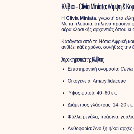
Κλίβια – Clivia Miniata: Λάμψη & 
Η
Clivia Miniata
, γνωστή στα ελλ
Με τα πλούσια, στιλπνά πράσινα φ
αέρα κλασικής αρχοντιάς όπου κι 
Κατάγεται από τη Νότια Αφρική και
ανθίζει κάθε χρόνο, συνήθως την ά
Χαρακτηριστικά της Κλίβιας
Επιστημονική ονομασία:
Clivia
Οικογένεια: Amaryllidaceae
Ύψος φυτού: 40–60 εκ.
Διάμετρος γλάστρας: 14–20 εκ.
Φύλλα μεγάλα, πράσινα, γυαλισ
Ανθοφορία: Άνοιξη ή/και αρχές