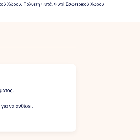
κού Xώρου
,
Πολυετή Φυτά
,
Φυτά Eσωτερικού Xώρου
ματος.
ια να ανθίσει.