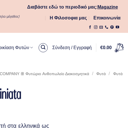
Διαβάστε εδώ το περιοδικό μας:
Magazine
ληλο μέγεθος!
Η Φιλοσοφια μας
Επικοινωνία
οικίαση Φυτών
Σύνδεση / Εγγραφή
€
0.00
/
/
OMPANY ꕥ Φυτώριο Aνθοπωλείο Διακοσμητικά
Φυτά
Φυτά
Miniata
τή στα ελληνικά ως