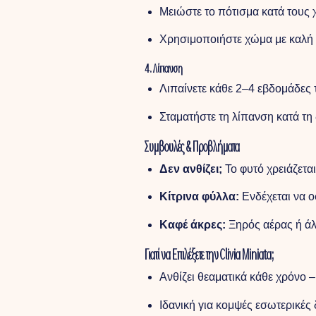
Μειώστε το πότισμα κατά τους χ
Χρησιμοποιήστε χώμα με καλή
4. Λίπανση
Λιπαίνετε κάθε 2–4 εβδομάδες 
Σταματήστε τη λίπανση κατά τη
Συμβουλές & Προβλήματα
Δεν ανθίζει;
Το φυτό χρειάζετα
Κίτρινα φύλλα:
Ενδέχεται να ο
Καφέ άκρες:
Ξηρός αέρας ή άλ
Γιατί να Επιλέξετε την Clivia Miniata;
Ανθίζει θεαματικά κάθε χρόνο 
Ιδανική για κομψές εσωτερικές