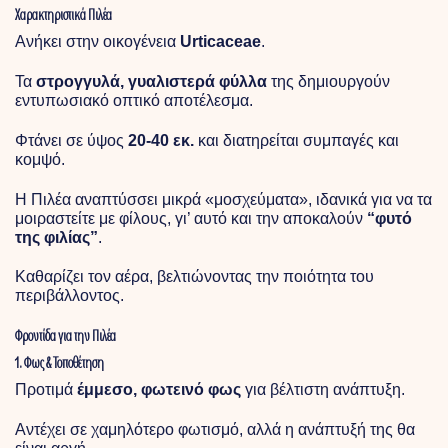
Χαρακτηριστικά Πιλέα
Ανήκει στην οικογένεια
Urticaceae
.
Τα
στρογγυλά, γυαλιστερά φύλλα
της δημιουργούν
εντυπωσιακό οπτικό αποτέλεσμα.
Φτάνει σε ύψος
20-40 εκ.
και διατηρείται συμπαγές και
κομψό.
Η Πιλέα αναπτύσσει μικρά «μοσχεύματα», ιδανικά για να τα
μοιραστείτε με φίλους, γι’ αυτό και την αποκαλούν
“φυτό
της φιλίας”
.
Καθαρίζει τον αέρα, βελτιώνοντας την ποιότητα του
περιβάλλοντος.
Φροντίδα για την Πιλέα
1. Φως & Τοποθέτηση
Προτιμά
έμμεσο, φωτεινό φως
για βέλτιστη ανάπτυξη.
Αντέχει σε χαμηλότερο φωτισμό, αλλά η ανάπτυξή της θα