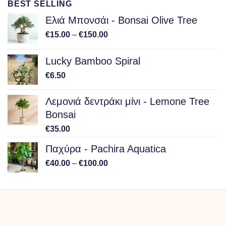
BEST SELLING
through
€100.00
Ελιά Μπονσάι - Bonsai Olive Tree
Price
€
15.00
–
€
150.00
range:
€15.00
Lucky Bamboo Spiral
through
€
6.50
€150.00
Λεμονιά δεντράκι μίνι - Lemone Tree
Bonsai
€
35.00
Παχύρα - Pachira Aquatica
Price
€
40.00
–
€
100.00
range:
€40.00
through
€100.00