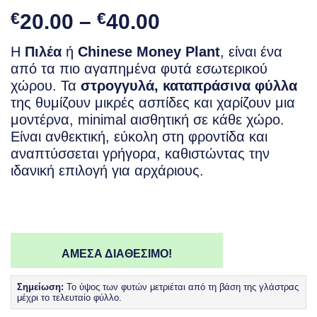
Price
€
20.00
–
€
40.00
range:
Η
Πιλέα
ή
Chinese Money Plant
, είναι ένα
€20.00
από τα πιο αγαπημένα φυτά εσωτερικού
through
χώρου. Τα
στρογγυλά, καταπράσινα φύλλα
€40.00
της θυμίζουν μικρές ασπίδες και χαρίζουν μια
μοντέρνα, minimal αισθητική σε κάθε χώρο.
Είναι ανθεκτική, εύκολη στη φροντίδα και
αναπτύσσεται γρήγορα, καθιστώντας την
ιδανική επιλογή για αρχάριους.
ΑΜΕΣΑ ΔΙΑΘΕΣΙΜΟ!
Σημείωση:
Το ύψος των φυτών μετριέται από τη βάση της γλάστρας
μέχρι το τελευταίο φύλλο.