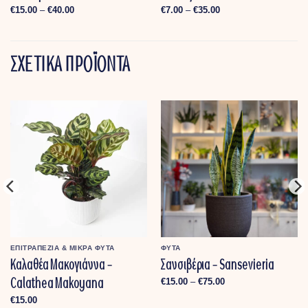
Price
Price
€
15.00
–
€
40.00
€
7.00
–
€
35.00
range:
range:
€15.00
€7.00
through
through
€40.00
€35.00
ΣΧΕΤΙΚΑ ΠΡΟΪΟΝΤΑ
ΕΠΙΤΡΑΠΕΖΙΑ & MΙΚΡΑ ΦΥΤΑ
ΦΥΤΑ
Καλαθέα Μακογιάννα –
Σανσιβέρια – Sansevieria
Calathea Makoyana
Price
€
15.00
–
€
75.00
range:
€15.00
€
15.00
through