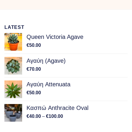
€75.00
LATEST
Queen Victoria Agave
€
50.00
Αγαύη (Agave)
€
70.00
Αγαύη Attenuata
€
50.00
Κασπώ Anthracite Oval
Price
€
40.00
–
€
100.00
range:
€40.00