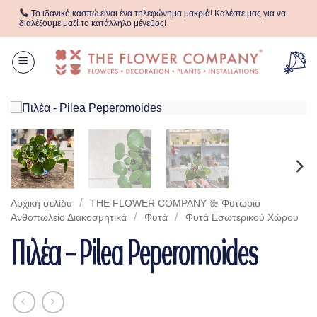
Μετάβαση
Το ιδανικό κασπώ είναι ένα τηλεφώνημα μακριά! Καλέστε μας για να
στο
διαλέξουμε μαζί το κατάλληλο μέγεθος!
περιεχόμενο
/
Αρχική σελίδα
THE FLOWER COMPANY ꕥ Φυτώριο
/
/
Aνθοπωλείο Διακοσμητικά
Φυτά
Φυτά Eσωτερικού Xώρου
Πιλέα – Pilea Peperomoides