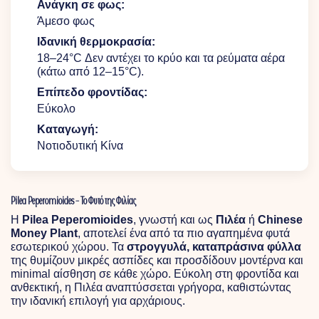
Ανάγκη σε φως:
Άμεσο φως
Ιδανική θερμοκρασία:
18–24°C Δεν αντέχει το κρύο και τα ρεύματα αέρα
(κάτω από 12–15°C).
Επίπεδο φροντίδας:
Εύκολο
Καταγωγή:
Νοτιοδυτική Κίνα
Pilea Peperomioides – Το Φυτό της Φιλίας
Η
Pilea Peperomioides
, γνωστή και ως
Πιλέα
ή
Chinese
Money Plant
, αποτελεί ένα από τα πιο αγαπημένα φυτά
εσωτερικού χώρου. Τα
στρογγυλά, καταπράσινα φύλλα
της θυμίζουν μικρές ασπίδες και προσδίδουν μοντέρνα και
minimal αίσθηση σε κάθε χώρο. Εύκολη στη φροντίδα και
ανθεκτική, η Πιλέα αναπτύσσεται γρήγορα, καθιστώντας
την ιδανική επιλογή για αρχάριους.