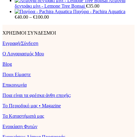
€15.00
Λεμονιά
through
δεντράκι μίνι - Lemone Tree Bonsai
€
35.00
€150.00
Παχύρα - Pachira Aquatica
Price
€
40.00
–
€
100.00
range:
€40.00
ΧΡΗΣΙΜΟΙ ΣΥΝΔΕΣΜΟΙ
through
€100.00
Εγγραφή/Σύνδεση
Ο Λογαριασμός Μου
Blog
Ποιοι Είμαστε
Επικοινωνία
Ποια είναι τα φρέσκα άνθη εποχής;
Το Περιοδικό μας • Magazine
Τα Kαταστήματά μας
Ενοικίαση Φυτών
Ενοικιάσεις Αίτημα Προσφοράς