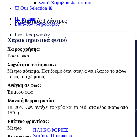
Φυτά Χαμηλού Φωτισμού
ꕥ Our Selection ꕥ
Περιγραφή
Κεραμικές Γλάστρες
Επιπλέον πληροφορίες
Ενοικίαση Φυτών
Χαρακτηριστικά φυτού
Χώρος χρήσης:
Εσωτερικό
Συχνότητα ποτίσματος:
Μέτριο πότισμα. Ποτίζουμε όταν στεγνώνει ελαφρά το πάνω
μέρος του χώματος.
Ανάγκη σε φως:
Έμμεσο φως
Ιδανική θερμοκρασία:
18–26°C Δεν αντέχει το κρύο και τα ρεύματα αέρα (κάτω από
Η THE FLOWER COMPANY προσφέρει ενοικίαση φυτών
15°C).
Επίπεδο φροντίδας:
Μέτριο
ΠΛΗΡΟΦΟΡΙΕΣ
Ζητήστε Προσφορά
Καταγωγή: