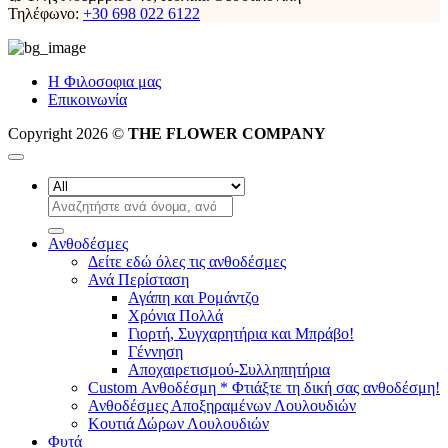
Τηλέφωνο:
+30 698 022 6122
Η Φιλοσοφια μας
Επικοινωνία
Copyright 2026 ©
THE FLOWER COMPANY
Αναζήτηση
για:
Ανθοδέσμες
Δείτε εδώ όλες τις ανθοδέσμες
Ανά Περίσταση
Αγάπη και Ρομάντζο
Χρόνια Πολλά
Γιορτή, Συγχαρητήρια και Μπράβο!
Γέννηση
Αποχαιρετισμού-Συλληπητήρια
Custom Ανθοδέσμη * Φτιάξτε τη δική σας ανθοδέσμη!
Ανθοδέσμες Αποξηραμένων Λουλουδιών
Κουτιά Δώρων Λουλουδιών
Φυτά