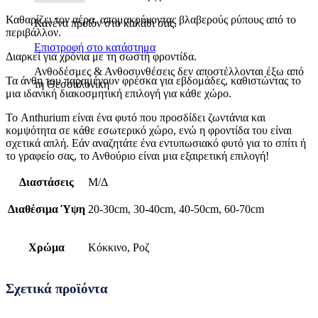
Καθαρίζει τον αέρα, απομακρύνοντας βλαβερούς ρύπους από το
Κανένα προϊόν στο καλάθι σας.
περιβάλλον.
Επιστροφή στο κατάστημα
Διαρκεί για χρόνια με τη σωστή φροντίδα.
Ανθοδέσμες & Ανθοσυνθέσεις δεν αποστέλλονται έξω από
Τα άνθη του παραμένουν φρέσκα για εβδομάδες, καθιστώντας το
τη Θεσσαλονίκη
μια ιδανική διακοσμητική επιλογή για κάθε χώρο.
Το Anthurium είναι ένα φυτό που προσδίδει ζωντάνια και
κομψότητα σε κάθε εσωτερικό χώρο, ενώ η φροντίδα του είναι
σχετικά απλή. Εάν αναζητάτε ένα εντυπωσιακό φυτό για το σπίτι ή
το γραφείο σας, το Ανθούριο είναι μια εξαιρετική επιλογή!
Διαστάσεις
Μ/Δ
Διαθέσιμα Ύψη
20-30cm, 30-40cm, 40-50cm, 60-70cm
Χρώμα
Κόκκινο, Ροζ
Σχετικά προϊόντα