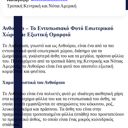
Τροπική Κεντρική και Νότια Αμερική
Ανθούριο – Το Εντυπωσιακό Φυτό Εσωτερικού
Χώρου με Εξωτική Ομορφιά
Το Anthurium, γνωστό και ως Ανθούριο, είναι ένα από τα πιο
εντυπωσιακά φυτά εσωτερικού χώρου, διάσημο για τα
ζωηρόχρωμα, γυαλιστερά άνθη του και τα μεγάλα, πράσινα φύλλα
του. Προερχόμενο από τα τροπικά δάση της Κεντρικής και Νότιας
Αμερικής, το Ανθούριο είναι ένα φυτό που αποπνέει εξωτική
κομψότητα και φινέτσα.
Χαρακτηριστικά του Ανθούριου
Το Ανθούριο είναι ένα πολυετές φυτό με ιδιαίτερη αισθητική χάρη
στα καρδιόσχημα φύλλα του και τα εντυπωσιακά του άνθη, τα
οποία συχνά εμφανίζονται σε αποχρώσεις του κόκκινου, ροζ,
λευκού ή ακόμα και πράσινου. Τα άνθη του είναι στην
πραγματικότητα τροποποιημένα φύλλα (σπάθη) που προστατεύουν
το πραγματικό άνθος, το οποίο είναι ένας μικρός κυλινδρικός
σπάδικας.