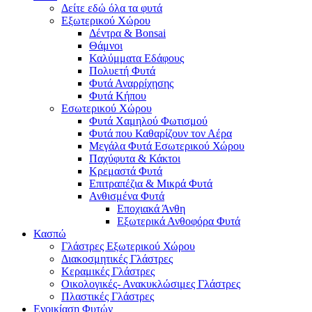
Δείτε εδώ όλα τα φυτά
Eξωτερικού Xώρου
Δέντρα & Bonsai
Θάμνοι
Καλύμματα Εδάφους
Πολυετή Φυτά
Φυτά Αναρρίχησης
Φυτά Κήπου
Eσωτερικού Xώρου
Φυτά Χαμηλού Φωτισμού
Φυτά που Καθαρίζουν τον Αέρα
Μεγάλα Φυτά Εσωτερικού Χώρου
Παχύφυτα & Κάκτοι
Κρεμαστά Φυτά
Επιτραπέζια & Mικρά Φυτά
Ανθισμένα Φυτά
Εποχιακά Άνθη
Εξωτερικά Ανθοφόρα Φυτά
Κασπώ
Γλάστρες Εξωτερικού Χώρου
Διακοσμητικές Γλάστρες
Κεραμικές Γλάστρες
Οικολογικές- Ανακυκλώσιμες Γλάστρες
Πλαστικές Γλάστρες
Ενοικίαση Φυτών