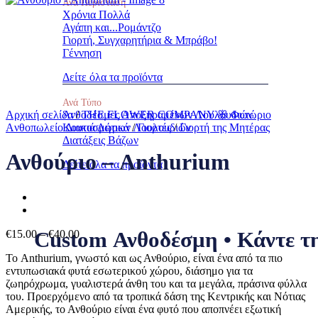
Ανά Περίσταση
Χρόνια Πολλά
Αγάπη και...Ρομάντζο
Γιορτή, Συγχαρητήρια & Μπράβο!
Γέννηση
Δείτε όλα τα προϊόντα
Ανά Τύπο
Αρχική σελίδα
Ανθοδέσμες Αποξηραμένων Λουλουδιών
/
THE FLOWER COMPANY ꕥ Φυτώριο
Aνθοπωλείο Διακοσμητικά
Κουτιά Δώρων Λουλουδιών
/
Γιορτές
/
Γιορτή της Μητέρας
Διατάξεις Βάζων
Ανθούριο – Anthurium
Δείτε όλα τα προϊόντα
Custom Ανθοδέσμη • Κάντε τη
Price
€
15.00
–
€
40.00
range:
Το Anthurium, γνωστό και ως Ανθούριο, είναι ένα από τα πιο
€15.00
εντυπωσιακά φυτά εσωτερικού χώρου, διάσημο για τα
through
ζωηρόχρωμα, γυαλιστερά άνθη του και τα μεγάλα, πράσινα φύλλα
€40.00
του. Προερχόμενο από τα τροπικά δάση της Κεντρικής και Νότιας
Αμερικής, το Ανθούριο είναι ένα φυτό που αποπνέει εξωτική