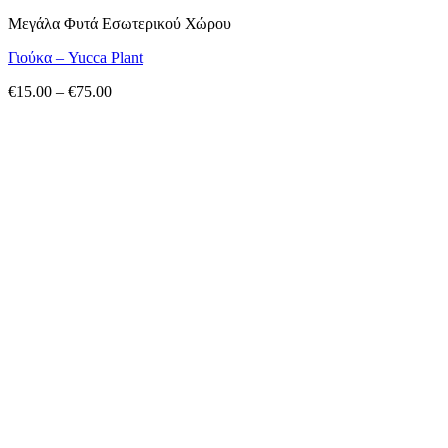
Μεγάλα Φυτά Εσωτερικού Χώρου
Γιούκα – Yucca Plant
Price
€
15.00
–
€
75.00
range:
€15.00
through
€75.00