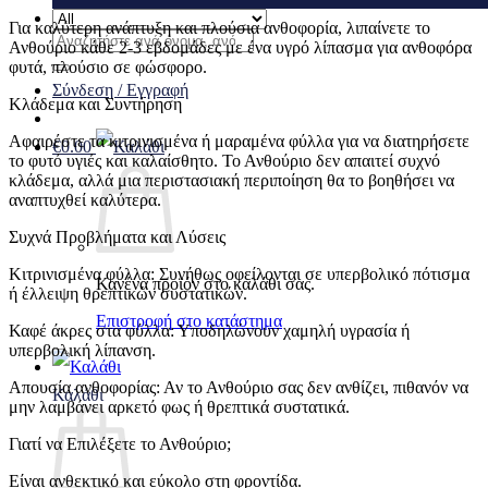
Για καλύτερη ανάπτυξη και πλούσια ανθοφορία, λιπαίνετε το
Αναζήτηση
Ανθούριο κάθε 2-3 εβδομάδες με ένα υγρό λίπασμα για ανθοφόρα
για:
φυτά, πλούσιο σε φώσφορο.
Σύνδεση / Εγγραφή
Κλάδεμα και Συντήρηση
Αφαιρέστε τα κιτρινισμένα ή μαραμένα φύλλα για να διατηρήσετε
€
0.00
το φυτό υγιές και καλαίσθητο. Το Ανθούριο δεν απαιτεί συχνό
κλάδεμα, αλλά μια περιστασιακή περιποίηση θα το βοηθήσει να
αναπτυχθεί καλύτερα.
Συχνά Προβλήματα και Λύσεις
Κιτρινισμένα φύλλα: Συνήθως οφείλονται σε υπερβολικό πότισμα
Κανένα προϊόν στο καλάθι σας.
ή έλλειψη θρεπτικών συστατικών.
Επιστροφή στο κατάστημα
Καφέ άκρες στα φύλλα: Υποδηλώνουν χαμηλή υγρασία ή
υπερβολική λίπανση.
Απουσία ανθοφορίας: Αν το Ανθούριο σας δεν ανθίζει, πιθανόν να
Καλάθι
μην λαμβάνει αρκετό φως ή θρεπτικά συστατικά.
Γιατί να Επιλέξετε το Ανθούριο;
Είναι ανθεκτικό και εύκολο στη φροντίδα.