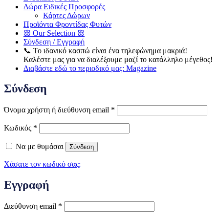
Δώρα Ειδικές Προσφορές
Κάρτες Δώρων
Προϊόντα Φροντίδας Φυτών
ꕥ Our Selection ꕥ
Σύνδεση / Εγγραφή
📞 Το ιδανικό κασπώ είναι ένα τηλεφώνημα μακριά!
Καλέστε μας για να διαλέξουμε μαζί το κατάλληλο μέγεθος!
Διαβάστε εδώ το περιοδικό μας:
Magazine
Σύνδεση
Απαιτείται
Όνομα χρήστη ή διεύθυνση email
*
Απαιτείται
Κωδικός
*
Να με θυμάσαι
Σύνδεση
Χάσατε τον κωδικό σας;
Εγγραφή
Απαιτείται
Διεύθυνση email
*