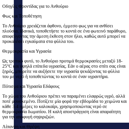
Οδηγίες Φροντίδας για το Ανθούριο
Φως και Τοποθέτηση
Το Ανθούριο χρειάζεται άφθονο, έμμεσο φως για να ανθίσει
πλούσια. Ιδανικά, τοποθετήστε το κοντά σε ένα φωτεινό παράθυρο,
αποφεύγοντας την άμεση έκθεση στον ήλιο, καθώς αυτό μπορεί να
προκαλέσει εγκαύματα στα φύλλα του.
Θερμοκρασία και Υγρασία
Ως τροπικό φυτό, το Ανθούριο προτιμά θερμοκρασίες μεταξύ 18-
25°C και υψηλά επίπεδα υγρασίας. Εάν ο αέρας στο σπίτι σας είναι
ξηρός, μπορείτε να αυξήσετε την υγρασία ψεκάζοντας τα φύλλα
του με νερό ή τοποθετώντας το κοντά σε έναν υγραντήρα.
Πότισμα και Υγρασία Εδάφους
Το χώμα του Ανθούριου πρέπει να παραμένει ελαφρώς υγρό, αλλά
ποτέ μουσκεμένο. Ποτίζετε μία φορά την εβδομάδα το χειμώνα και
κάθε 3-4 ημέρες το καλοκαίρι, χρησιμοποιώντας νερό σε
θερμοκρασία δωματίου. Η καλή αποστράγγιση είναι απαραίτητη
για την αποφυγή σηψιριζιών.
Λίπανση και Θρέψη