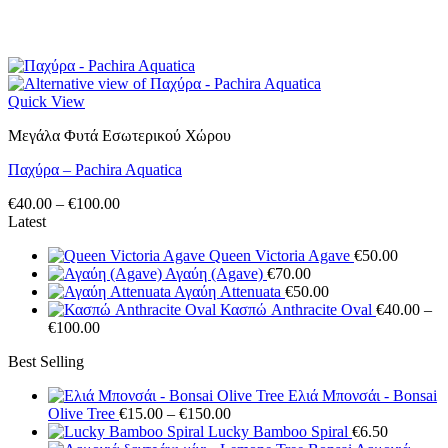
Quick View
Μεγάλα Φυτά Εσωτερικού Χώρου
Παχύρα – Pachira Aquatica
Price
€
40.00
–
€
100.00
range:
Latest
€40.00
Queen Victoria Agave
€
50.00
through
Αγαύη (Agave)
€
70.00
€100.00
Αγαύη Attenuata
€
50.00
Κασπώ Anthracite Oval
€
40.00
–
Price
€
100.00
range:
Best Selling
€40.00
through
Ελιά Μπονσάι - Bonsai
€100.00
Price
Olive Tree
€
15.00
–
€
150.00
range:
Lucky Bamboo Spiral
€
6.50