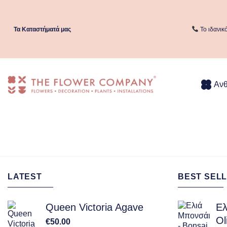
Μετάβαση
στο
περιεχόμενο
Τα Kαταστήματά μας
Το ιδανικ
Αν
LATEST
BEST SELL
Queen Victoria Agave
Ελ
Ol
€
50.00