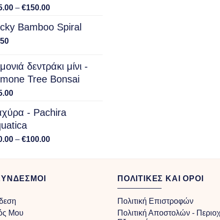
Price
5.00
–
€
150.00
range:
cky Bamboo Spiral
€15.00
through
.50
€150.00
μονιά δεντράκι μίνι -
mone Tree Bonsai
5.00
χύρα - Pachira
uatica
Price
0.00
–
€
100.00
range:
€40.00
through
ΣΥΝΔΕΣΜΟΙ
ΠΟΛΙΤΙΚΕΣ ΚΑΙ ΟΡΟΙ
€100.00
δεση
Πολιτική Επιστροφών
ός Μου
Πολιτική Αποστολών - Περιο