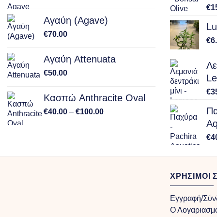
€
1
Αγαύη (Agave)
Lu
€
70.00
€
6
Αγαύη Attenuata
Λε
€
50.00
Le
€
3
Κασπώ Anthracite Oval
Πα
Price
€
40.00
–
€
100.00
range:
Aq
€40.00
€
4
through
€100.00
ΧΡΗΣΙΜΟΙ 
Εγγραφή/Σύν
Ο Λογαριασμ