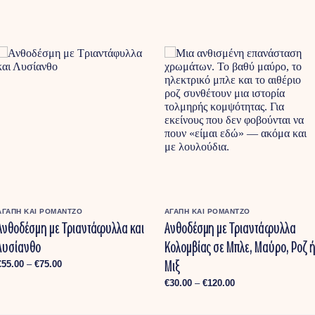
ΑΓΑΠΗ ΚΑΙ ΡΟΜΑΝΤΖΟ
ΑΓΑΠΗ ΚΑΙ ΡΟΜΑΝΤΖΟ
Ανθοδέσμη με Τριαντάφυλλα και
Ανθοδέσμη με Τριαντάφυλλα
Λυσίανθο
Κολομβίας σε Μπλε, Μαύρο, Ροζ 
Μιξ
Price
€
55.00
–
€
75.00
range:
€55.00
Price
€
30.00
–
€
120.00
through
range:
€75.00
€30.00
through