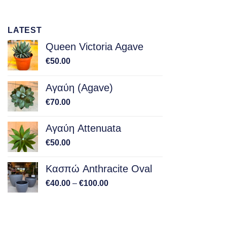
LATEST
Queen Victoria Agave
€
50.00
Αγαύη (Agave)
€
70.00
Αγαύη Attenuata
€
50.00
Κασπώ Anthracite Oval
Price
€
40.00
–
€
100.00
range:
€40.00
through
€100.00