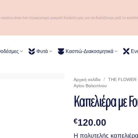
ό κασπώ είναι ένα τηλεφώνημα μακριά! Καλέστε μας για να διαλέξουμε μαζί το κατάλ
θοδέσμες
Φυτά
Κασπώ-Διακοσμητικά
Εν
/
Αρχική σελίδα
THE FLOWER C
Αγίου Βαλεντίνου
Καπελιέρα με Fo
€
120.00
Η πολυτελής καπελιέρα