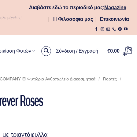
Διαβάστε εδώ το περιοδικό μας:
Magazine
ληλο μέγεθος!
Η Φιλοσοφια μας
Επικοινωνία
οικίαση Φυτών
Σύνδεση / Εγγραφή
€
0.00
/
/
OMPANY ꕥ Φυτώριο Aνθοπωλείο Διακοσμητικά
Γιορτές
rever Roses
 με τριαντάφυλλα