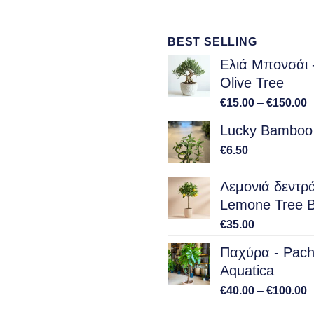
€120.00
BEST SELLING
Ελιά Μπονσάι 
Olive Tree
P
€
15.00
–
€
150.00
r
Lucky Bamboo 
€
t
€
6.50
€
Λεμονιά δεντράκ
Lemone Tree B
€
35.00
Παχύρα - Pach
Aquatica
P
€
40.00
–
€
100.00
r