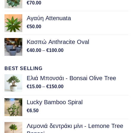
€
70.00
Αγαύη Attenuata
€
50.00
Κασπώ Anthracite Oval
Price
€
40.00
–
€
100.00
range:
€40.00
BEST SELLING
through
€100.00
Ελιά Μπονσάι - Bonsai Olive Tree
Price
€
15.00
–
€
150.00
range:
€15.00
Lucky Bamboo Spiral
through
€
6.50
€150.00
Λεμονιά δεντράκι μίνι - Lemone Tree