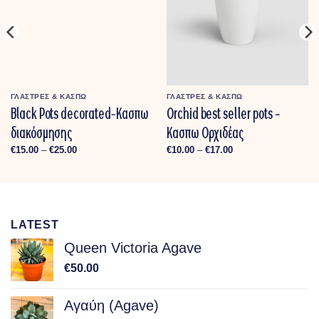
ΓΛΑΣΤΡΕΣ & ΚΑΣΠΩ
ΓΛΑΣΤΡΕΣ & ΚΑΣΠΩ
Black Pots decorated-Κασπω
Orchid best seller pots –
διακόσμησης
Κασπω Ορχιδέας
Price
Price
€
15.00
–
€
25.00
€
10.00
–
€
17.00
range:
range:
€15.00
€10.00
through
through
€25.00
€17.00
LATEST
Queen Victoria Agave
€
50.00
Αγαύη (Agave)