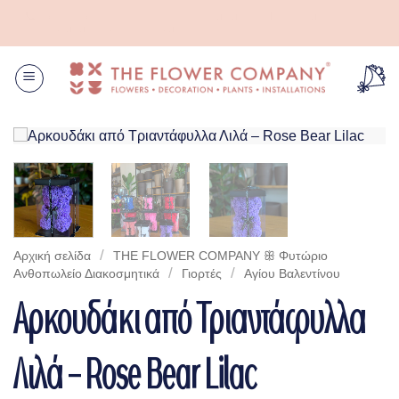
Μετάβαση
Το ιδανικό κασπώ είναι ένα τηλεφώνημα μακριά! Καλέστε μας για να
στο
διαλέξουμε μαζί το κατάλληλο μέγεθος!
περιεχόμενο
/
Αρχική σελίδα
THE FLOWER COMPANY ꕥ Φυτώριο
/
/
Aνθοπωλείο Διακοσμητικά
Γιορτές
Αγίου Βαλεντίνου
Αρκουδάκι από Τριαντάφυλλα
Λιλά – Rose Bear Lilac