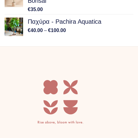
Bonsai
€
35.00
Παχύρα - Pachira Aquatica
Price
€
40.00
–
€
100.00
range:
€40.00
through
€100.00