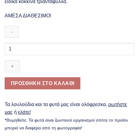
ειδικά κόκκινα τριαντάφυλλα.
ΑΜΕΣΑ ΔΙΑΘΕΣΙΜΟ!
Στικ
Καρδιάς
-
Heart
decor
ποσότητα
ΠΡΟΣΘΉΚΗ ΣΤΟ ΚΑΛΆΘΙ
Τα λουλούδια και τα φυτά μας είναι ολόφρεσκα,
ρωτήστε
μας
ή
ελάτε!
*Θυμηθείτε: Τα φυτά είναι ζωντανοί οργανισμοί οπότε το προϊόν
μπορεί να διαφέρει από τη φωτογραφία!