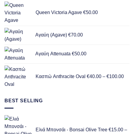
Queen Victoria Agave
€
50.00
Αγαύη (Agave)
€
70.00
Αγαύη Attenuata
€
50.00
Pric
rang
Κασπώ Anthracite Oval
€
40.00
–
€
100.00
€40.
thro
€100
BEST SELLING
Ελιά Μπονσάι - Bonsai Olive Tree
€
15.00
–