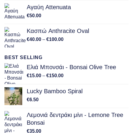
Αγαύη Attenuata
€
50.00
Κασπώ Anthracite Oval
Price
€
40.00
–
€
100.00
range:
€40.00
BEST SELLING
through
€100.00
Ελιά Μπονσάι - Bonsai Olive Tree
Price
€
15.00
–
€
150.00
range:
€15.00
Lucky Bamboo Spiral
through
€
6.50
€150.00
Λεμονιά δεντράκι μίνι - Lemone Tree
Bonsai
€
35.00