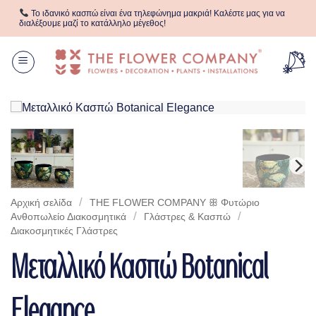
Μετάβαση
Το ιδανικό κασπώ είναι ένα τηλεφώνημα μακριά! Καλέστε μας για να
στο
διαλέξουμε μαζί το κατάλληλο μέγεθος!
περιεχόμενο
/
Αρχική σελίδα
THE FLOWER COMPANY ꕥ Φυτώριο
/
/
Aνθοπωλείο Διακοσμητικά
Γλάστρες & Κασπώ
Διακοσμητικές Γλάστρες
Μεταλλικό Κασπώ Botanical
Elegance