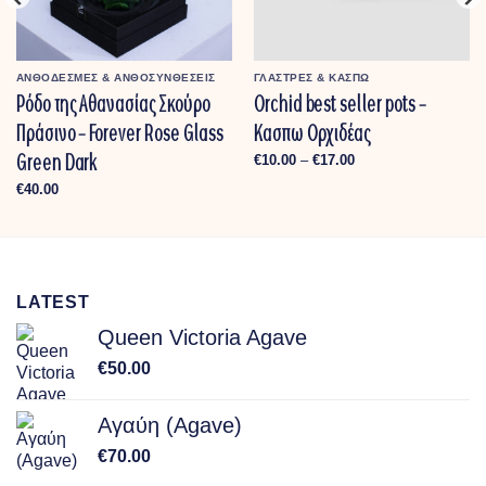
ΑΝΘΟΔΕΣΜΕΣ & ΑΝΘΟΣΥΝΘΕΣΕΙΣ
ΓΛΑΣΤΡΕΣ & ΚΑΣΠΩ
Ρόδο της Αθανασίας Σκούρο
Orchid best seller pots –
Πράσινο – Forever Rose Glass
Κασπω Ορχιδέας
Green Dark
Price
€
10.00
–
€
17.00
range:
€10.00
€
40.00
through
€17.00
LATEST
Queen Victoria Agave
€
50.00
Αγαύη (Agave)
€
70.00