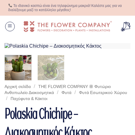
Μετάβαση
Το ιδανικό κασπώ είναι ένα τηλεφώνημα μακριά! Καλέστε μας για να
στο
διαλέξουμε μαζί το κατάλληλο μέγεθος!
περιεχόμενο
/
Αρχική σελίδα
THE FLOWER COMPANY ꕥ Φυτώριο
/
/
Aνθοπωλείο Διακοσμητικά
Φυτά
Φυτά Eσωτερικού Xώρου
/
Παχύφυτα & Κάκτοι
Polaskia Chichipe –
Διακοσμητικός Κάκτος