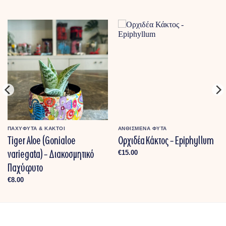
ΠΑΧΥΦΥΤΑ & ΚΑΚΤΟΙ
ΑΝΘΙΣΜΕΝΑ ΦΥΤΑ
Tiger Aloe (Gonialoe
Ορχιδέα Κάκτος – Epiphyllum
variegata) – Διακοσμητικό
€
15.00
Παχύφυτο
€
8.00