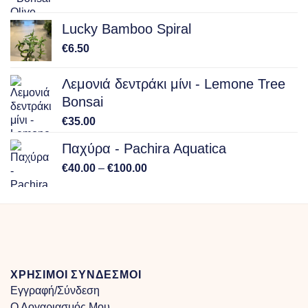
range:
€15.00
Lucky Bamboo Spiral
through
€
6.50
€150.00
Λεμονιά δεντράκι μίνι - Lemone Tree
Bonsai
€
35.00
Παχύρα - Pachira Aquatica
Price
€
40.00
–
€
100.00
range:
€40.00
through
€100.00
ΧΡΗΣΙΜΟΙ ΣΥΝΔΕΣΜΟΙ
Εγγραφή/Σύνδεση
Ο Λογαριασμός Μου