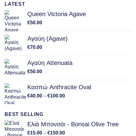
LATEST
Queen Victoria Agave
€
50.00
Αγαύη (Agave)
€
70.00
Αγαύη Attenuata
€
50.00
Κασπώ Anthracite Oval
Price
€
40.00
–
€
100.00
range:
€40.00
BEST SELLING
through
€100.00
Ελιά Μπονσάι - Bonsai Olive Tree
Price
€
15.00
–
€
150.00