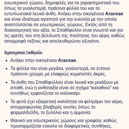
εσωτερικού χώρου, δημοφιλές για τα χαρακτηριστικά του,
όπως τα γυαλιστερά, πράσινα φύλλα του και τα
εντυπωσιακά λευκά άνθη. Ανήκει στην οικογένεια
Araceae
και είναι ιδιαίτερα αγαπητό για την ευκολία με την οποία
αναπτύσσεται σε εσωτερικούς χώρους. Εκτός από τη
διακοσμητική του αξία, το Σπαθίφυλλο είναι γνωστό και για
τις αρετές του στη βελτίωση της ποιότητας του αέρα, καθώς
απορροφά τοξίνες και απελευθερώνει οξυγόνο.
Χαρακτηριστικά: Σπαθίφυλλο
Ανήκει στην οικογένεια
Araceae
.
Τα φύλλα του είναι μεγάλα, γυαλιστερά, σε έντονο
πράσινο χρώμα, με ελαφρώς κυματιστές άκρες.
Τα άνθη του Σπαθίφυλλου είναι λευκά και μοιάζουν με
σπαθί, ενώ η ανθοταξία είναι σε σχήμα “καλαθιού” και
συνήθως εμφανίζεται το καλοκαίρι.
Το φυτό έχει εξαιρετική ικανότητα να φιλτράρει τον αέρα,
απορροφώντας βλαβερές ουσίες όπως το
φορμαλδεΰδη, το ξυλόλιο και η αμμονία.
Ιδανικό για εσωτερικούς χώρους και γραφεία, καθώς
προσαρμόζεται εύκολα σε διαφορετικές συνθήκες.