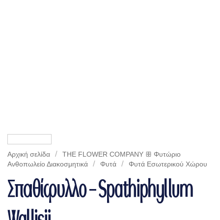
/
Αρχική σελίδα
THE FLOWER COMPANY ꕥ Φυτώριο
/
/
Aνθοπωλείο Διακοσμητικά
Φυτά
Φυτά Eσωτερικού Xώρου
Σπαθίφυλλο – Spathiphyllum
Wallisii