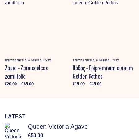
ΕΠΙΤΡΑΠΕΖΙΑ & MΙΚΡΑ ΦΥΤΑ
ΕΠΙΤΡΑΠΕΖΙΑ & MΙΚΡΑ ΦΥΤΑ
Ζάμια – Zamioculcas
Πόθος – Epipremnum aureum
zamiifolia
Golden Pothos
Price
Price
€
20.00
–
€
85.00
€
15.00
–
€
45.00
range:
range:
€20.00
€15.00
through
through
€85.00
€45.00
LATEST
Queen Victoria Agave
€
50.00