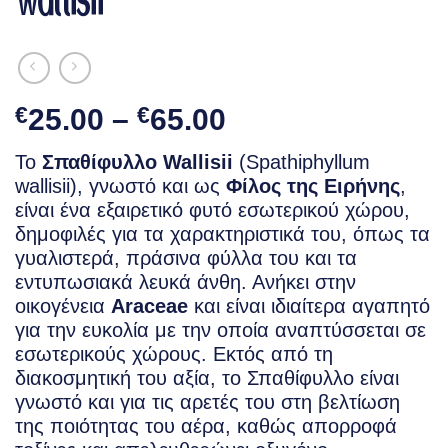
Price
€
25.00
–
€
65.00
range:
Το
Σπαθίφυλλο Wallisii
(Spathiphyllum
€25.00
wallisii), γνωστό και ως
Φίλος της Ειρήνης
,
through
είναι ένα εξαιρετικό φυτό εσωτερικού χώρου,
€65.00
δημοφιλές για τα χαρακτηριστικά του, όπως τα
γυαλιστερά, πράσινα φύλλα του και τα
εντυπωσιακά λευκά άνθη. Ανήκει στην
οικογένεια
Araceae
και είναι ιδιαίτερα αγαπητό
για την ευκολία με την οποία αναπτύσσεται σε
εσωτερικούς χώρους. Εκτός από τη
διακοσμητική του αξία, το Σπαθίφυλλο είναι
γνωστό και για τις αρετές του στη βελτίωση
της ποιότητας του αέρα, καθώς απορροφά