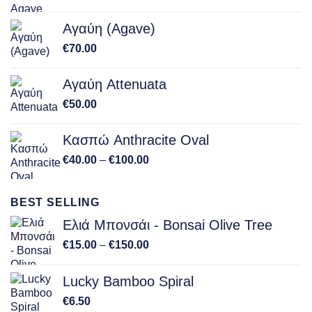
Αγαύη (Agave)
€
70.00
Αγαύη Attenuata
€
50.00
Κασπώ Anthracite Oval
Price
€
40.00
–
€
100.00
range:
€40.00
BEST SELLING
through
€100.00
Ελιά Μπονσάι - Bonsai Olive Tree
Price
€
15.00
–
€
150.00
range:
€15.00
Lucky Bamboo Spiral
through
€
6.50
€150.00