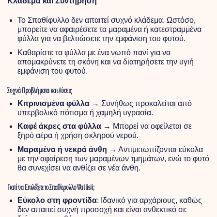
Κλάδεμα και Συντήρηση
Το Σπαθίφυλλο δεν απαιτεί συχνό κλάδεμα. Ωστόσο,
μπορείτε να αφαιρέσετε τα μαραμένα ή κατεστραμμένα
φύλλα για να βελτιώσετε την εμφάνιση του φυτού.
Καθαρίστε τα φύλλα με ένα νωπό πανί για να
απομακρύνετε τη σκόνη και να διατηρήσετε την υγιή
εμφάνιση του φυτού.
Συχνά Προβλήματα και Λύσεις
Κιτρινισμένα φύλλα
→ Συνήθως προκαλείται από
υπερβολικό πότισμα ή χαμηλή υγρασία.
Καφέ άκρες στα φύλλα
→ Μπορεί να οφείλεται σε
ξηρό αέρα ή χρήση σκληρού νερού.
Μαραμένα ή νεκρά άνθη
→ Αντιμετωπίζονται εύκολα
με την αφαίρεση των μαραμένων τμημάτων, ενώ το φυτό
θα συνεχίσει να ανθίζει σε νέα άνθη.
Γιατί να Επιλέξετε το Σπαθίφυλλο Wallisii;
Εύκολο στη φροντίδα
: Ιδανικό για αρχάριους, καθώς
δεν απαιτεί συχνή προσοχή και είναι ανθεκτικό σε