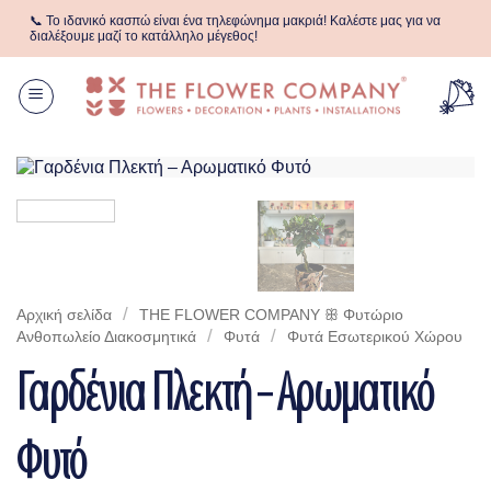
Μετάβαση
📞 Το ιδανικό κασπώ είναι ένα τηλεφώνημα μακριά! Καλέστε μας για να
στο
διαλέξουμε μαζί το κατάλληλο μέγεθος!
περιεχόμενο
/
Αρχική σελίδα
THE FLOWER COMPANY ꕥ Φυτώριο
/
/
Aνθοπωλείο Διακοσμητικά
Φυτά
Φυτά Eσωτερικού Xώρου
Γαρδένια Πλεκτή – Αρωματικό
Φυτό