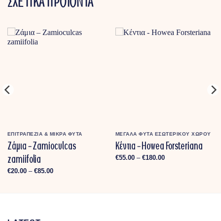
ΣΧΕΤΙΚΑ ΠΡΟΪΟΝΤΑ
ΕΠΙΤΡΑΠΕΖΙΑ & MΙΚΡΑ ΦΥΤΑ
ΜΕΓΑΛΑ ΦΥΤΑ ΕΣΩΤΕΡΙΚΟΥ ΧΩΡΟΥ
Ζάμια – Zamioculcas
Κέντια – Howea Forsteriana
zamiifolia
Price
€
55.00
–
€
180.00
range:
€55.00
Price
€
20.00
–
€
85.00
through
range:
€180.00
€20.00
through
€85.00