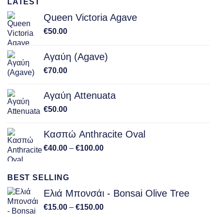
LATEST
Queen Victoria Agave
€
50.00
Αγαύη (Agave)
€
70.00
Αγαύη Attenuata
€
50.00
Κασπώ Anthracite Oval
Price
€
40.00
–
€
100.00
range:
€40.00
BEST SELLING
through
€100.00
Ελιά Μπονσάι - Bonsai Olive Tree
Price
€
15.00
–
€
150.00
range: