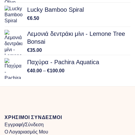
€15.00
Lucky Bamboo Spiral
through
€
6.50
€150.00
Λεμονιά δεντράκι μίνι - Lemone Tree
Bonsai
€
35.00
Παχύρα - Pachira Aquatica
Price
€
40.00
–
€
100.00
range:
€40.00
through
€100.00
ΧΡΗΣΙΜΟΙ ΣΥΝΔΕΣΜΟΙ
Εγγραφή/Σύνδεση
Ο Λογαριασμός Μου