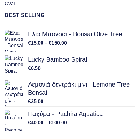
range:
€40.00
BEST SELLING
through
€100.00
Ελιά Μπονσάι - Bonsai Olive Tree
Price
€
15.00
–
€
150.00
range:
€15.00
Lucky Bamboo Spiral
through
€
6.50
€150.00
Λεμονιά δεντράκι μίνι - Lemone Tree
Bonsai
€
35.00
Παχύρα - Pachira Aquatica
Price
€
40.00
–
€
100.00
range:
€40.00