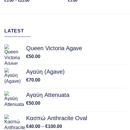
Price
€
5.00
–
€
25.00
€
5.00
range:
€5.00
through
€25.00
LATEST
Queen Victoria Agave
€
50.00
Αγαύη (Agave)
€
70.00
Αγαύη Attenuata
€
50.00
Κασπώ Anthracite Oval
Price
€
40.00
–
€
100.00