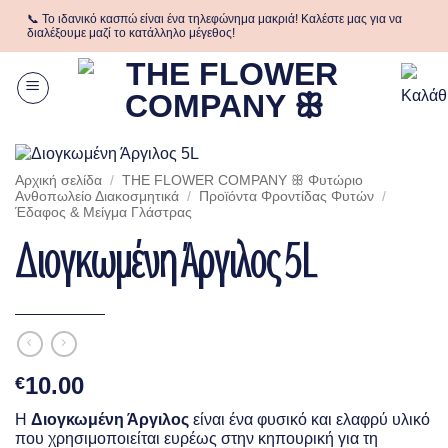
Μετάβαση
📞 Το ιδανικό κασπώ είναι ένα τηλεφώνημα μακριά! Καλέστε μας για να
στο
διαλέξουμε μαζί το κατάλληλο μέγεθος!
περιεχόμενο
Αρχική σελίδα
/
THE FLOWER COMPANY ꕥ Φυτώριο
Aνθοπωλείο Διακοσμητικά
/
Προϊόντα Φροντίδας Φυτών
/
Έδαφος & Μείγμα Γλάστρας
Διογκωμένη Άργιλος 5L
10.00
€
Η
Διογκωμένη Άργιλος
είναι ένα φυσικό και ελαφρύ υλικό
που χρησιμοποιείται ευρέως στην κηπουρική για τη