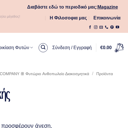
Διαβάστε εδώ το περιοδικό μας:
Magazine
ληλο μέγεθος!
Η Φιλοσοφια μας
Επικοινωνία
οικίαση Φυτών
Σύνδεση / Εγγραφή
€
0.00
/
OMPANY ꕥ Φυτώριο Aνθοπωλείο Διακοσμητικά
Προϊόντα
κής
προσφέρουν άνεση,