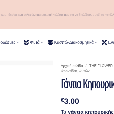
ό κασπώ είναι ένα τηλεφώνημα μακριά! Καλέστε μας για να διαλέξουμε μαζί το κατάλ
θοδέσμες
Φυτά
Κασπώ-Διακοσμητικά
Εν
/
Αρχική σελίδα
THE FLOWER C
Φροντίδας Φυτών
Γάντια Κηπουρι
€
3.00
Τα
γάντια κηπουρικής