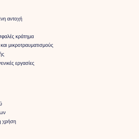
ένη αντοχή
ασφαλές κράτημα
και μικροτραυματισμούς
ής
ενικές εργασίες
ύ
ίων
ή χρήση