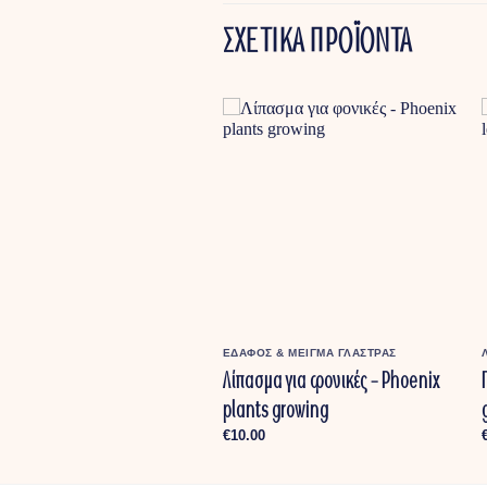
ΣΧΕΤΙΚΑ ΠΡΟΪΟΝΤΑ
Σ & ΜΕΙΓΜΑ ΓΛΑΣΤΡΑΣ
ΕΔΑΦΟΣ & ΜΕΙΓΜΑ ΓΛΑΣΤΡΑΣ
σμα για ανθοφόρα –
Λίπασμα για φονικές – Phoenix
ming plants growing
plants growing
0
€
10.00