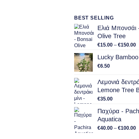
€25.00
BEST SELLING
Ελιά Μπονσάι 
Olive Tree
P
€
15.00
–
€
150.00
r
Lucky Bamboo 
€
t
€
6.50
€
Λεμονιά δεντράκ
Lemone Tree B
€
35.00
Παχύρα - Pach
Aquatica
P
€
40.00
–
€
100.00
r