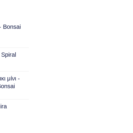
- Bonsai
rice
ange:
Spiral
15.00
hrough
150.00
ι μίνι -
onsai
ira
rice
ange: