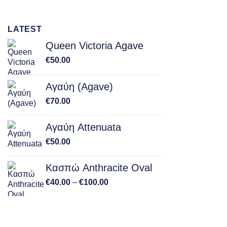
LATEST
Queen Victoria Agave
€
50.00
Αγαύη (Agave)
€
70.00
Αγαύη Attenuata
€
50.00
Κασπώ Anthracite Oval
Price
€
40.00
–
€
100.00
range:
€40.00
through
€100.00