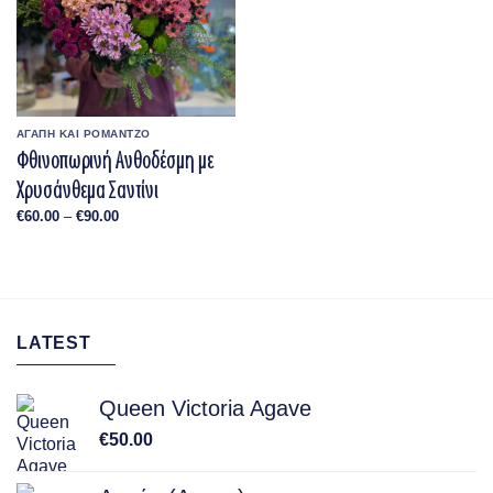
ΑΓΑΠΗ ΚΑΙ ΡΟΜΑΝΤΖΟ
Φθινοπωρινή Ανθοδέσμη με
Χρυσάνθεμα Σαντίνι
Price
€
60.00
–
€
90.00
range:
€60.00
through
€90.00
LATEST
Queen Victoria Agave
€
50.00