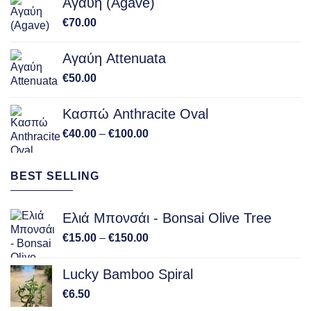
Αγαύη (Agave)
€
70.00
Αγαύη Attenuata
€
50.00
Κασπώ Anthracite Oval
Price
€
40.00
–
€
100.00
range:
€40.00
BEST SELLING
through
€100.00
Ελιά Μπονσάι - Bonsai Olive Tree
Price
€
15.00
–
€
150.00
range:
€15.00
Lucky Bamboo Spiral
through
€
6.50
€150.00