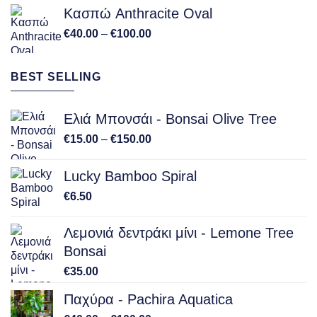
Κασπώ Anthracite Oval
Price
€
40.00
–
€
100.00
range:
€40.00
BEST SELLING
through
€100.00
Ελιά Μπονσάι - Bonsai Olive Tree
Price
€
15.00
–
€
150.00
range:
€15.00
Lucky Bamboo Spiral
through
€
6.50
€150.00
Λεμονιά δεντράκι μίνι - Lemone Tree
Bonsai
€
35.00
Παχύρα - Pachira Aquatica