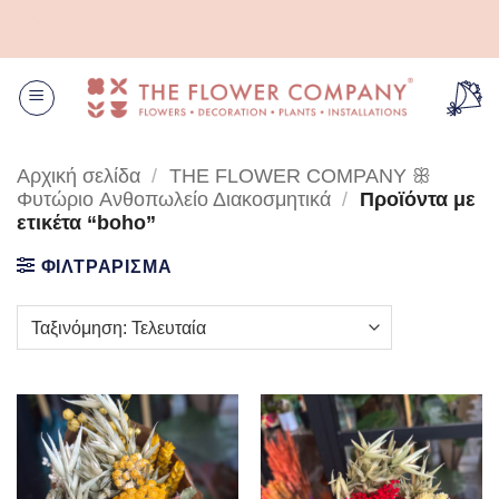
Μετάβαση
Το ιδανικό κασπώ είναι ένα τηλεφώνημα μακριά! Καλέστε μας για να
στο
διαλέξουμε μαζί το κατάλληλο μέγεθος!
περιεχόμενο
Αρχική σελίδα
/
THE FLOWER COMPANY ꕥ
Φυτώριο Aνθοπωλείο Διακοσμητικά
/
Προϊόντα με
ετικέτα “boho”
ΦΙΛΤΡΑΡΙΣΜΑ