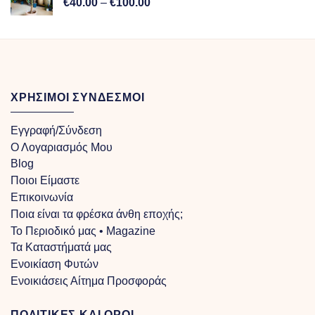
Price
€
40.00
–
€
100.00
range:
€40.00
through
€100.00
ΧΡΗΣΙΜΟΙ ΣΥΝΔΕΣΜΟΙ
Εγγραφή/Σύνδεση
Ο Λογαριασμός Μου
Blog
Ποιοι Είμαστε
Επικοινωνία
Ποια είναι τα φρέσκα άνθη εποχής;
Το Περιοδικό μας • Magazine
Τα Kαταστήματά μας
Ενοικίαση Φυτών
Ενοικιάσεις Αίτημα Προσφοράς
ΠΟΛΙΤΙΚΕΣ ΚΑΙ ΟΡΟΙ