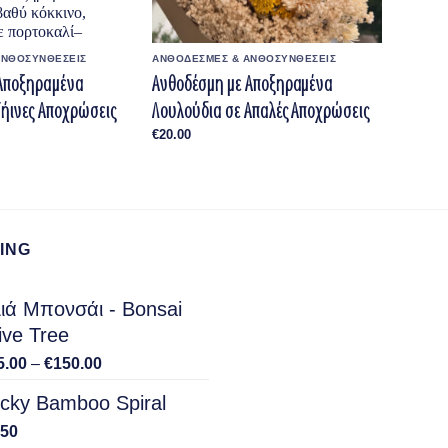
ΑΝΘΟΣΥΝΘΕΣΕΙΣ
ΑΝΘΟΔΕΣΜΕΣ & ΑΝΘΟΣΥΝΘΕΣΕΙΣ
 Αποξηραμένα
Ανθοδέσμη με Αποξηραμένα
Γήινες Αποχρώσεις
Λουλούδια σε Απαλές Αποχρώσεις
€
20.00
ING
ιά Μπονσάι - Bonsai
ive Tree
Price
5.00
–
€
150.00
range:
cky Bamboo Spiral
€15.00
through
.50
€150.00