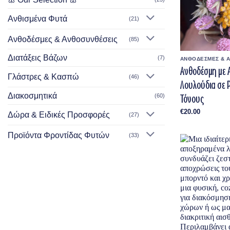
Ανθισμένα Φυτά
(21)
Ανθοδέσμες & Ανθοσυνθέσεις
(85)
Διατάξεις Βάζων
(7)
ΑΝΘΟΔΕΣΜΕΣ & 
Ανθοδέσμη με
Γλάστρες & Κασπώ
(46)
Λουλούδια σε 
Διακοσμητικά
Τόνους
(60)
€
20.00
Δώρα & Ειδικές Προσφορές
(27)
Προϊόντα Φροντίδας Φυτών
(33)