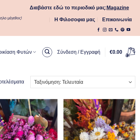
Διαβάστε εδώ το περιοδικό μας:
Magazine
ληλο μέγεθος!
Η Φιλοσοφια μας
Επικοινωνία
οικίαση Φυτών
Σύνδεση / Εγγραφή
€
0.00
Sorted
οτελέσματα
by
latest