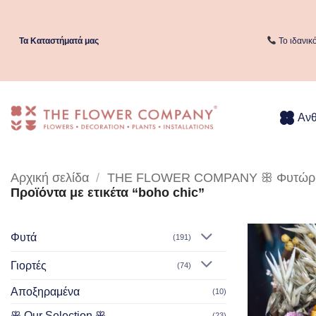
Μετάβαση
στο
περιεχόμενο
Τα Kαταστήματά μας
Το ιδανικ
Αν
Αρχική σελίδα
/
THE FLOWER COMPANY ꕥ Φυτώριο 
Προϊόντα με ετικέτα “boho chic”
Φυτά
(191)
Γιορτές
(74)
Αποξηραμένα
(10)
ꕥ Our Selection ꕥ
(23)