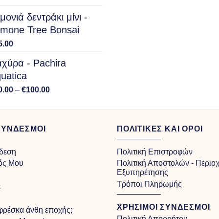
μονιά δεντράκι μίνι -
mone Tree Bonsai
5.00
χύρα - Pachira
uatica
Price
0.00
–
€
100.00
range:
€40.00
through
ΣΥΝΔΕΣΜΟΙ
ΠΟΛΙΤΙΚΕΣ ΚΑΙ ΟΡΟΙ
€100.00
δεση
Πολιτική Επιστροφών
ός Μου
Πολιτική Αποστολών - Περιο
Εξυπηρέτησης
Τρόποι Πληρωμής
ε
ΧΡΗΣΙΜΟΙ ΣΥΝΔΕΣΜΟΙ
 φρέσκα άνθη εποχής;
Πολιτική Απορρήτου