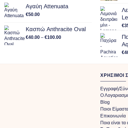
Αγαύη Attenuata
Λε
€
50.00
Le
€
3
Κασπώ Anthracite Oval
Πα
Price
€
40.00
–
€
100.00
range:
Aq
€40.00
€
4
through
€100.00
ΧΡΗΣΙΜΟΙ 
Εγγραφή/Σύν
Ο Λογαριασμ
Blog
Ποιοι Είμαστ
Επικοινωνία
Ποια είναι τα