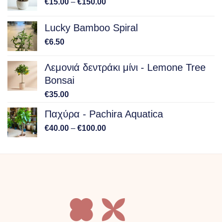
Price
€
15.00
–
€
150.00
range:
€15.00
Lucky Bamboo Spiral
through
€
6.50
€150.00
Λεμονιά δεντράκι μίνι - Lemone Tree
Bonsai
€
35.00
Παχύρα - Pachira Aquatica
Price
€
40.00
–
€
100.00
range:
€40.00
through
€100.00