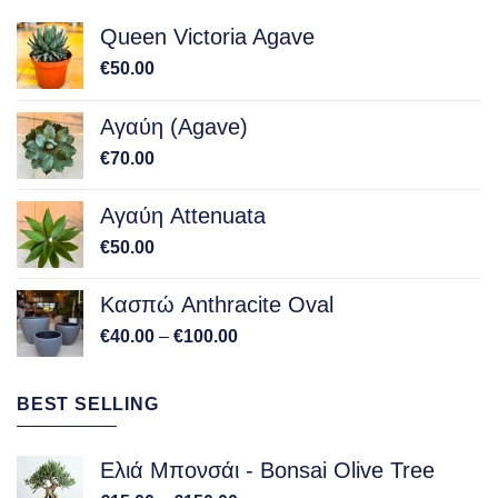
Queen Victoria Agave
€
50.00
Αγαύη (Agave)
€
70.00
Αγαύη Attenuata
€
50.00
Κασπώ Anthracite Oval
Price
€
40.00
–
€
100.00
range:
€40.00
BEST SELLING
through
€100.00
Ελιά Μπονσάι - Bonsai Olive Tree