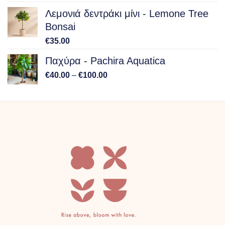
Λεμονιά δεντράκι μίνι - Lemone Tree
Bonsai
€
35.00
Παχύρα - Pachira Aquatica
Price
€
40.00
–
€
100.00
range:
€40.00
through
€100.00