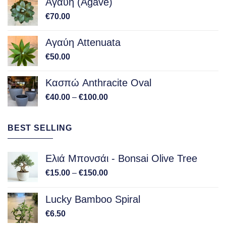
Αγαύη (Agave)
€
70.00
Αγαύη Attenuata
€
50.00
Κασπώ Anthracite Oval
Price
€
40.00
–
€
100.00
range:
€40.00
BEST SELLING
through
€100.00
Ελιά Μπονσάι - Bonsai Olive Tree
Price
€
15.00
–
€
150.00
range:
€15.00
Lucky Bamboo Spiral
through
€
6.50
€150.00