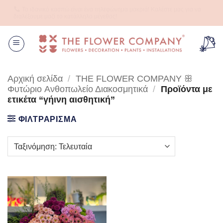
Μετάβαση
Το ιδανικό κασπώ είναι ένα τηλεφώνημα μακριά! Καλέστε μας για να
στο
διαλέξουμε μαζί το κατάλληλο μέγεθος!
περιεχόμενο
Αρχική σελίδα
/
THE FLOWER COMPANY ꕥ
Φυτώριο Aνθοπωλείο Διακοσμητικά
/
Προϊόντα με
ετικέτα “γήινη αισθητική”
ΦΙΛΤΡΑΡΙΣΜΑ