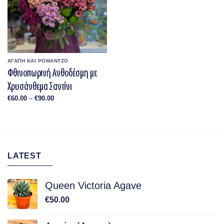
ΑΓΑΠΗ ΚΑΙ ΡΟΜΑΝΤΖΟ
Φθινοπωρινή Ανθοδέσμη με
Χρυσάνθεμα Σαντίνι
Price
€
60.00
–
€
90.00
range:
€60.00
through
€90.00
LATEST
Queen Victoria Agave
€
50.00