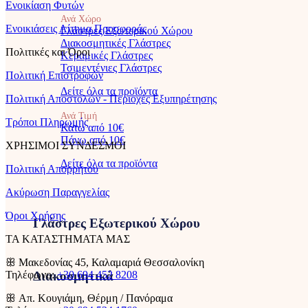
Ενοικίαση Φυτών
Ανά Χώρο
Ενοικιάσεις Αίτημα Προσφοράς
Γλάστρες Εξωτερικού Χώρου
Διακοσμητικές Γλάστρες
Πολιτικές και Όροι
Κεραμικές Γλάστρες
Τσιμεντένιες Γλάστρες
Πολιτική Επιστροφών
Δείτε όλα τα προϊόντα
Πολιτική Αποστολών - Περιοχές Εξυπηρέτησης
Ανά Τιμή
Τρόποι Πληρωμής
Κάτω από 10€
Πάνω από 10€
ΧΡΗΣΙΜΟΙ ΣΥΝΔΕΣΜΟΙ
Δείτε όλα τα προϊόντα
Πολιτική Απορρήτου
Ακύρωση Παραγγελίας
Όροι Χρήσης
Γλάστρες Εξωτερικού Χώρου
ΤΑ ΚΑΤΑΣΤΗΜΑΤΑ ΜΑΣ
ꕥ Μακεδονίας 45, Καλαμαριά Θεσσαλονίκη
Τηλέφωνο:
+30 694 452 8208
Διακοσμητικά
ꕥ Απ. Κουγιάμη, Θέρμη / Πανόραμα