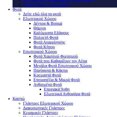
Κουτιά Δώρων Λουλουδιών
Φυτά
Δείτε εδώ όλα τα φυτά
Eξωτερικού Xώρου
Δέντρα & Bonsai
Θάμνοι
Καλύμματα Εδάφους
Πολυετή Φυτά
Φυτά Αναρρίχησης
Φυτά Κήπου
Eσωτερικού Xώρου
Φυτά Χαμηλού Φωτισμού
Φυτά που Καθαρίζουν τον Αέρα
Μεγάλα Φυτά Εσωτερικού Χώρου
Παχύφυτα & Κάκτοι
Κρεμαστά Φυτά
Επιτραπέζια & Mικρά Φυτά
Ανθισμένα Φυτά
Εποχιακά Άνθη
Εξωτερικά Ανθοφόρα Φυτά
Κασπώ
Γλάστρες Εξωτερικού Χώρου
Διακοσμητικές Γλάστρες
Κεραμικές Γλάστρες