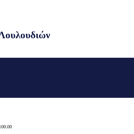
 Λουλουδιών
Price
100.00
range: