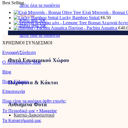
Best Selling
Δείτε όλα τα προϊόντα
Ελιά Μπονσάι - Bonsai O
Ανά Τιμή
Lucky Bamboo Spiral
€
6.50
Κάτω από 50€
Λεμονιά δεντρ
Πάνω από 50€
Παχύρα - Pachira Aquatica
€
40.
Δείτε όλα τα προϊόντα
ΧΡΗΣΙΜΟΙ ΣΥΝΔΕΣΜΟΙ
Εγγραφή/Σύνδεση
Φυτά Εσωτερικού Χώρου
Ο Λογαριασμός Μου
Blog
Ποιοι Είμαστε
Παχύφυτα & Κάκτοι
Επικοινωνία
Ποια είναι τα φρέσκα άνθη εποχής;
Ανθισμένα Φυτά
Το Περιοδικό μας • Magazine
Κασπώ-Διακοσμητικά
Τα Kαταστήματά μας