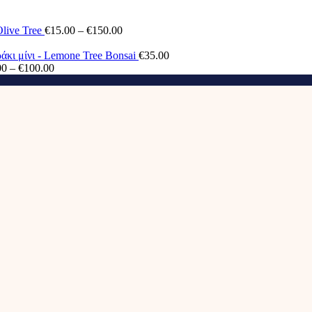
€40.00
through
Price
live Tree
€
15.00
–
€
150.00
€100.00
range:
€15.00
άκι μίνι - Lemone Tree Bonsai
€
35.00
Price
through
00
–
€
100.00
range:
€150.00
€40.00
through
€100.00