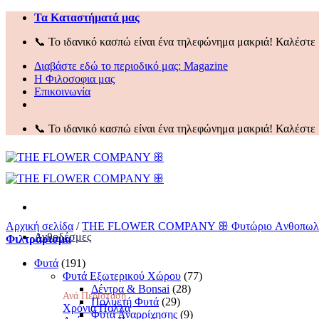
Μετάβαση
Τα Kαταστήματά μας
στο
📞 Το ιδανικό κασπώ είναι ένα τηλεφώνημα μακριά! Καλέστε 
περιεχόμενο
Διαβάστε εδώ το περιοδικό μας:
Magazine
Η Φιλοσοφια μας
Επικοινωνία
📞 Το ιδανικό κασπώ είναι ένα τηλεφώνημα μακριά! Καλέστε 
Αρχική σελίδα
/
THE FLOWER COMPANY ꕥ Φυτώριο Aνθοπωλεί
Ανθοδέσμες
Φιλτράρισμα
Φυτά
(191)
Φυτά Eξωτερικού Xώρου
(77)
Δέντρα & Bonsai
(28)
Ανά Περίσταση
Πολυετή Φυτά
(29)
Χρόνια Πολλά
Φυτά Αναρρίχησης
(9)