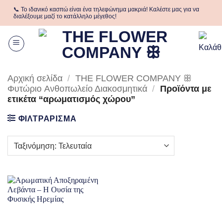
Μετάβαση
📞 Το ιδανικό κασπώ είναι ένα τηλεφώνημα μακριά! Καλέστε μας για να
στο
διαλέξουμε μαζί το κατάλληλο μέγεθος!
περιεχόμενο
Αρχική σελίδα
/
THE FLOWER COMPANY ꕥ
Φυτώριο Aνθοπωλείο Διακοσμητικά
/
Προϊόντα με
ετικέτα “αρωματισμός χώρου”
ΦΙΛΤΡΑΡΙΣΜΑ