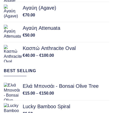
Αγαύη (Agave)
€
70.00
Αγαύη Attenuata
€
50.00
Κασπώ Anthracite Oval
Price
€
40.00
–
€
100.00
range:
€40.00
BEST SELLING
through
€100.00
Ελιά Μπονσάι - Bonsai Olive Tree
Price
€
15.00
–
€
150.00
range:
€15.00
Lucky Bamboo Spiral
through