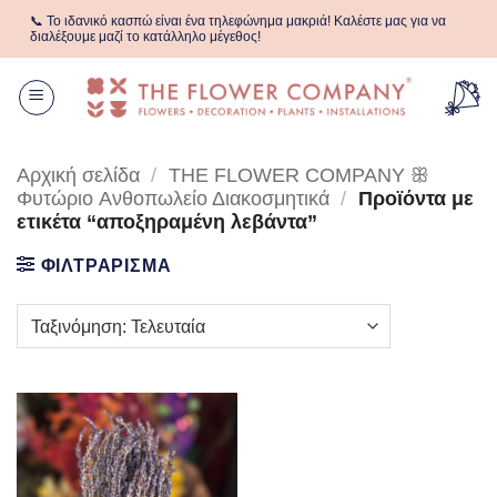
Μετάβαση
📞 Το ιδανικό κασπώ είναι ένα τηλεφώνημα μακριά! Καλέστε μας για να
στο
διαλέξουμε μαζί το κατάλληλο μέγεθος!
περιεχόμενο
Αρχική σελίδα
/
THE FLOWER COMPANY ꕥ
Φυτώριο Aνθοπωλείο Διακοσμητικά
/
Προϊόντα με
ετικέτα “αποξηραμένη λεβάντα”
ΦΙΛΤΡΑΡΙΣΜΑ