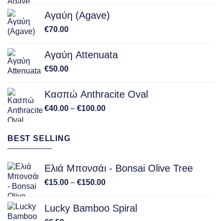
Αγαύη (Agave)
€
70.00
Αγαύη Attenuata
€
50.00
Κασπώ Anthracite Oval
Price
€
40.00
–
€
100.00
range:
€40.00
BEST SELLING
through
€100.00
Ελιά Μπονσάι - Bonsai Olive Tree
Price
€
15.00
–
€
150.00
range:
€15.00
Lucky Bamboo Spiral
through