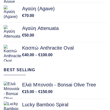
Αγαύη (Agave)
€
70.00
Αγαύη Attenuata
€
50.00
Κασπώ Anthracite Oval
Price
€
40.00
–
€
100.00
range:
€40.00
BEST SELLING
through
€100.00
Ελιά Μπονσάι - Bonsai Olive Tree
Price
€
15.00
–
€
150.00
range:
€15.00
Lucky Bamboo Spiral
through