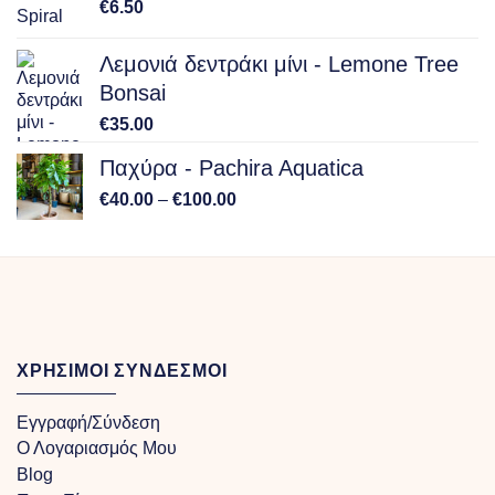
€
6.50
€150.00
Λεμονιά δεντράκι μίνι - Lemone Tree
Bonsai
€
35.00
Παχύρα - Pachira Aquatica
Price
€
40.00
–
€
100.00
range:
€40.00
through
€100.00
ΧΡΗΣΙΜΟΙ ΣΥΝΔΕΣΜΟΙ
Εγγραφή/Σύνδεση
Ο Λογαριασμός Μου
Blog