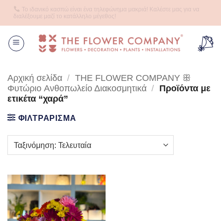
Μετάβαση
Το ιδανικό κασπώ είναι ένα τηλεφώνημα μακριά! Καλέστε μας για να
στο
διαλέξουμε μαζί το κατάλληλο μέγεθος!
περιεχόμενο
Αρχική σελίδα
/
THE FLOWER COMPANY ꕥ
Φυτώριο Aνθοπωλείο Διακοσμητικά
/
Προϊόντα με
ετικέτα “χαρά”
ΦΙΛΤΡΑΡΙΣΜΑ