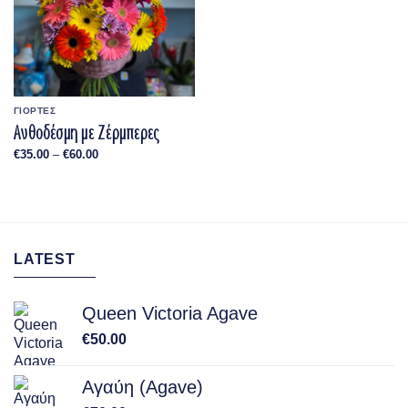
ΓΙΟΡΤΕΣ
Ανθοδέσμη με Ζέρμπερες
Price
€
35.00
–
€
60.00
range:
€35.00
through
€60.00
LATEST
Queen Victoria Agave
€
50.00
Αγαύη (Agave)