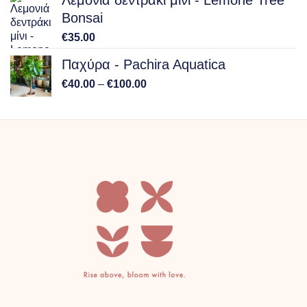
Bonsai
€
35.00
Παχύρα - Pachira Aquatica
Price
€
40.00
–
€
100.00
range:
€40.00
through
€100.00