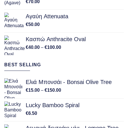
€
70.00
Αγαύη Attenuata
€
50.00
Κασπώ Anthracite Oval
Price
€
40.00
–
€
100.00
range:
€40.00
BEST SELLING
through
€100.00
Ελιά Μπονσάι - Bonsai Olive Tree
Price
€
15.00
–
€
150.00
range:
€15.00
Lucky Bamboo Spiral
through
€
6.50
€150.00
Λεμονιά δεντράκι μίνι - Lemone Tree