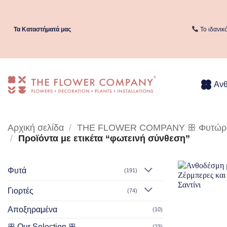
Μετάβαση
στο
περιεχόμενο
Τα Kαταστήματά μας
Το ιδανικ
Αν
Αρχική σελίδα
/
THE FLOWER COMPANY ꕥ Φυτώριο 
/
Προϊόντα με ετικέτα “φωτεινή σύνθεση”
Φυτά
(191)
Γιορτές
(74)
Αποξηραμένα
(10)
ꕥ Our Selection ꕥ
(23)