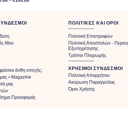
0.00
–
€
100.00
range:
€40.00
through
ΣΥΝΔΕΣΜΟΙ
ΠΟΛΙΤΙΚΕΣ ΚΑΙ ΟΡΟΙ
€100.00
δεση
Πολιτική Επιστροφών
ός Μου
Πολιτική Αποστολών - Περιο
Εξυπηρέτησης
Τρόποι Πληρωμής
ε
ΧΡΗΣΙΜΟΙ ΣΥΝΔΕΣΜΟΙ
 φρέσκα άνθη εποχής;
Πολιτική Απορρήτου
 μας • Magazine
Ακύρωση Παραγγελίας
τά μας
Όροι Χρήσης
υτών
Αίτημα Προσφοράς