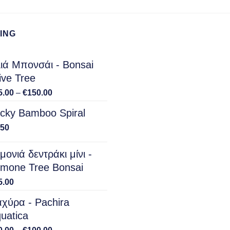
ING
ιά Μπονσάι - Bonsai
ive Tree
Price
5.00
–
€
150.00
range:
cky Bamboo Spiral
€15.00
through
.50
€150.00
μονιά δεντράκι μίνι -
mone Tree Bonsai
5.00
χύρα - Pachira
uatica
Price