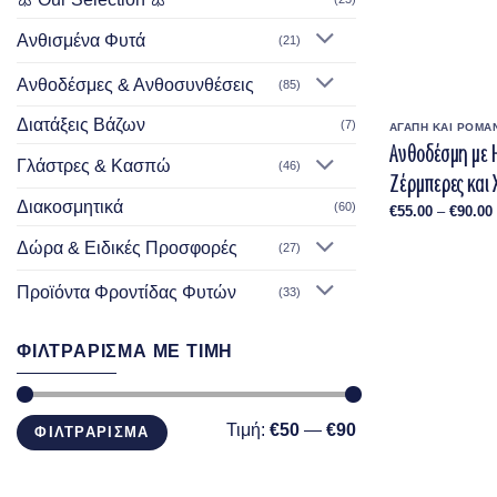
Ανθισμένα Φυτά
(21)
Ανθοδέσμες & Ανθοσυνθέσεις
(85)
Διατάξεις Βάζων
(7)
ΑΓΑΠΗ ΚΑΙ ΡΟΜΑ
Ανθοδέσμη με 
Γλάστρες & Κασπώ
(46)
Ζέρμπερες και
Διακοσμητικά
(60)
€
55.00
–
€
90.00
Δώρα & Ειδικές Προσφορές
(27)
Προϊόντα Φροντίδας Φυτών
(33)
ΦΙΛΤΡΑΡΙΣΜΑ ΜΕ ΤΙΜΗ
Ελάχιστη
Μέγιστη
Τιμή:
€50
—
€90
ΦΙΛΤΡΑΡΙΣΜΑ
τιμή
τιμή