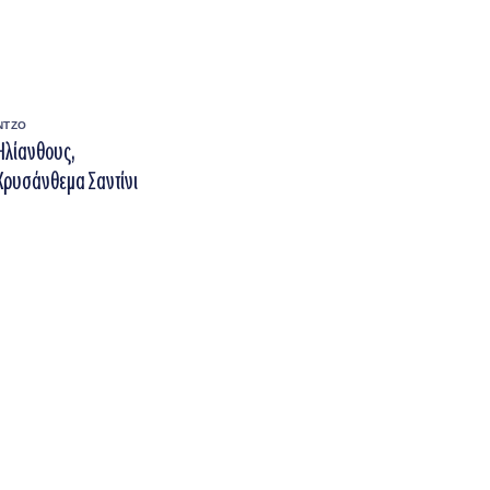
ΝΤΖΟ
Ηλίανθους,
 Χρυσάνθεμα Σαντίνι
Price
range:
€55.00
through
€90.00