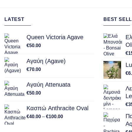
LATEST
BEST SELL
Queen Victoria Agave
Ελ
Ol
€
50.00
€
1
Αγαύη (Agave)
Lu
€
70.00
€
6
Αγαύη Attenuata
Λε
€
50.00
Le
€
3
Κασπώ Anthracite Oval
Πα
Price
€
40.00
–
€
100.00
range:
Aq
€40.00