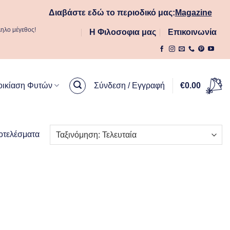
Διαβάστε εδώ το περιοδικό μας:
Magazine
ληλο μέγεθος!
Η Φιλοσοφια μας
Επικοινωνία
οικίαση Φυτών
Σύνδεση / Εγγραφή
€
0.00
Sorted
οτελέσματα
by
latest