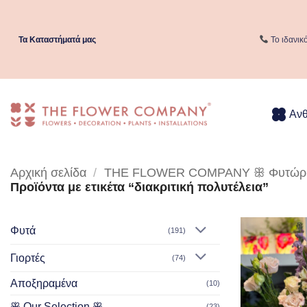
Μετάβαση
στο
περιεχόμενο
Τα Kαταστήματά μας
Το ιδανικ
Αν
Αρχική σελίδα
/
THE FLOWER COMPANY ꕥ Φυτώριο 
Προϊόντα με ετικέτα “διακριτική πολυτέλεια”
Φυτά
(191)
Γιορτές
(74)
Αποξηραμένα
(10)
ꕥ Our Selection ꕥ
(23)