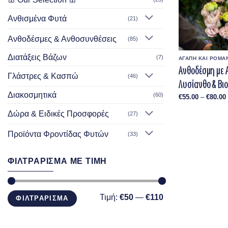
Ανθισμένα Φυτά
(21)
Ανθοδέσμες & Ανθοσυνθέσεις
(85)
Διατάξεις Βάζων
(7)
ΑΓΑΠΗ ΚΑΙ ΡΟΜΑ
Ανθοδέσμη με 
Γλάστρες & Κασπώ
(46)
Λυσίανθο & Βιο
Διακοσμητικά
(60)
€
55.00
–
€
80.00
Δώρα & Ειδικές Προσφορές
(27)
Προϊόντα Φροντίδας Φυτών
(33)
ΦΙΛΤΡΑΡΙΣΜΑ ΜΕ ΤΙΜΗ
Ελάχιστη
Μέγιστη
Τιμή:
€50
—
€110
ΦΙΛΤΡΑΡΙΣΜΑ
τιμή
τιμή