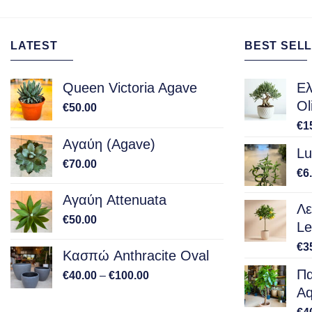
LATEST
BEST SELL
Queen Victoria Agave
Ελ
Ol
€
50.00
€
1
Αγαύη (Agave)
Lu
€
70.00
€
6
Αγαύη Attenuata
Λε
€
50.00
Le
€
3
Κασπώ Anthracite Oval
Πα
Price
€
40.00
–
€
100.00
range:
Aq
€40.00