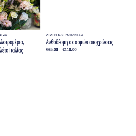
ΝΤΖΟ
ΑΓΑΠΗ ΚΑΙ ΡΟΜΑΝΤΖΟ
Αλστρομέρια,
Ανθοδέσμη σε σομών αποχρώσεις
λέτα Ιταλίας
Price
€
65.00
–
€
110.00
range:
€65.00
Price
through
range:
€110.00
€55.00
through
€80.00