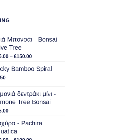
ING
ιά Μπονσάι - Bonsai
ive Tree
Price
5.00
–
€
150.00
range:
cky Bamboo Spiral
€15.00
through
.50
€150.00
μονιά δεντράκι μίνι -
mone Tree Bonsai
5.00
χύρα - Pachira
uatica
Price