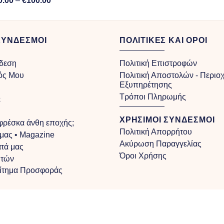
0.00
–
€
100.00
range:
€40.00
through
ΣΥΝΔΕΣΜΟΙ
ΠΟΛΙΤΙΚΕΣ ΚΑΙ ΟΡΟΙ
€100.00
δεση
Πολιτική Επιστροφών
ός Μου
Πολιτική Αποστολών - Περιο
Εξυπηρέτησης
Τρόποι Πληρωμής
ε
ΧΡΗΣΙΜΟΙ ΣΥΝΔΕΣΜΟΙ
 φρέσκα άνθη εποχής;
Πολιτική Απορρήτου
 μας • Magazine
Ακύρωση Παραγγελίας
τά μας
Όροι Χρήσης
υτών
Αίτημα Προσφοράς