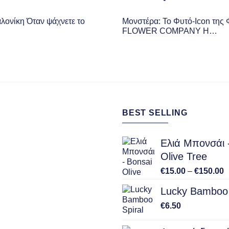
ονίκη Όταν ψάχνετε το
Μονστέρα: Το Φυτό-Icon της 
FLOWER COMPANY Η…
BEST SELLING
Ελιά Μπονσάι 
Olive Tree
P
€
15.00
–
€
150.00
r
Lucky Bamboo 
€
t
€
6.50
€