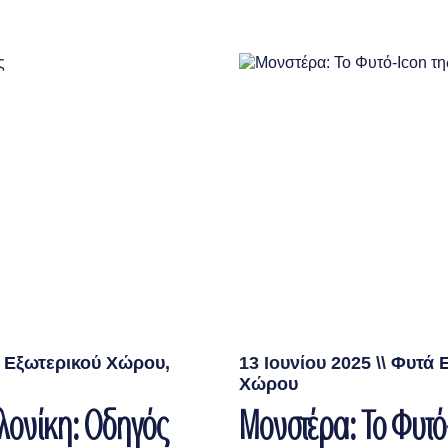
 Eξωτερικού Xώρου
,
13 Ιουνίου 2025
\\
Φυτά 
Χώρου
λονίκη: Οδηγός
Μονστέρα: Το Φυτό