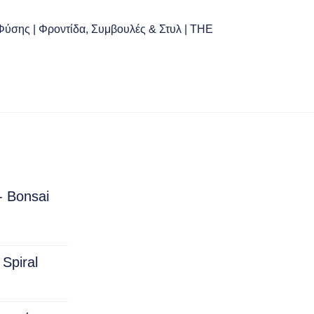
Φύσης | Φροντίδα, Συμβουλές & Στυλ | THE
- Bonsai
rice
ange:
Spiral
15.00
hrough
150.00