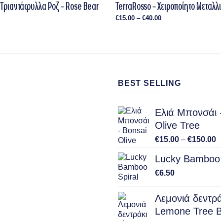
 Τριαντάφυλλα Ροζ – Rose Bear
TerraRosso – Χειροποίητο Μεταλ
Price
€
15.00
–
€
40.00
range:
€15.00
through
€40.00
BEST SELLING
Ελιά Μπονσάι 
Olive Tree
P
€
15.00
–
€
150.00
r
Lucky Bamboo 
€
t
€
6.50
€
Λεμονιά δεντράκ
Lemone Tree B