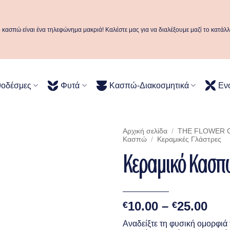
ό κασπώ είναι ένα τηλεφώνημα μακριά! Καλέστε μας για να διαλέξουμε μαζί το κατάλ
θοδέσμες
Φυτά
Κασπώ-Διακοσμητικά
Εν
Αρχική σελίδα
/
THE FLOWER C
Κασπώ
/
Κεραμικές Γλάστρες
Κεραμικό Κασπώ
Pri
10.00
–
25.00
€
€
ran
Αναδείξτε τη φυσική ομορφι