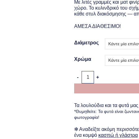
€10
Με λιτές γραμμές και ματ φιν
thr
χώρο. Το κυλινδρικό του σχήμ
€25
κάθε στυλ διακόσμησης — από 
ΑΜΕΣΑ ΔΙΑΘΕΣΙΜΟ!
Διάμετρος
Χρώμα
Κεραμικό Κασπώ Smooth C
Τα λουλούδια και τα φυτά μας
*Θυμηθείτε: Τα φυτά είναι ζωνταν
φωτογραφία!
✻ Αναδείξτε ακόμη περισσότερ
ένα κομψό
κασπώ ή γλάστρα