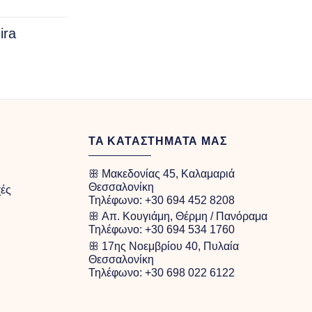
ira
rice
ange:
40.00
hrough
100.00
ΤΑ ΚΑΤΑΣΤΗΜΑΤΑ ΜΑΣ
ꕥ Μακεδονίας 45, Καλαμαριά
Θεσσαλονίκη
χές
Τηλέφωνο:
+30 694 452 8208
ꕥ Απ. Κουγιάμη, Θέρμη / Πανόραμα
Τηλέφωνο:
+30 694 534 1760
ꕥ 17ης Νοεμβρίου 40, Πυλαία
Θεσσαλονίκη
Τηλέφωνο:
+30 698 022 6122