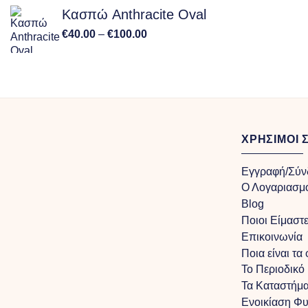
Κασπώ Anthracite Oval
Price
€
40.00
–
€
100.00
range:
€40.00
through
€100.00
ΧΡΗΣΙΜΟΙ 
Εγγραφή/Σύν
Ο Λογαριασμ
Blog
Ποιοι Είμαστ
Επικοινωνία
Ποια είναι τα
Το Περιοδικό
Τα Kαταστήμα
Ενοικίαση Φ