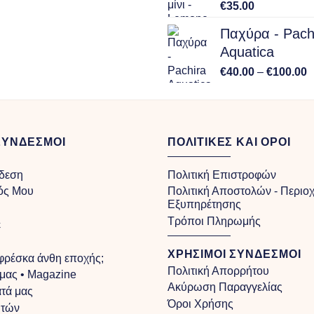
€
35.00
Παχύρα - Pach
Aquatica
P
€
40.00
–
€
100.00
r
€
t
€
ΣΥΝΔΕΣΜΟΙ
ΠΟΛΙΤΙΚΕΣ ΚΑΙ ΟΡΟΙ
δεση
Πολιτική Επιστροφών
ός Μου
Πολιτική Αποστολών - Περιο
Εξυπηρέτησης
Τρόποι Πληρωμής
ε
ΧΡΗΣΙΜΟΙ ΣΥΝΔΕΣΜΟΙ
 φρέσκα άνθη εποχής;
Πολιτική Απορρήτου
 μας • Magazine
Ακύρωση Παραγγελίας
τά μας
Όροι Χρήσης
υτών