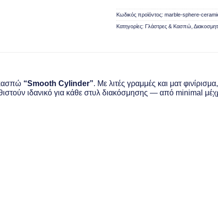
Κωδικός προϊόντος:
marble-sphere-cerami
Κατηγορίες:
Γλάστρες & Κασπώ
,
Διακοσμητ
ό κασπώ
“Smooth Cylinder”
. Με λιτές γραμμές και ματ φινίρισμ
ιστούν ιδανικό για κάθε στυλ διακόσμησης — από minimal μέχρι 