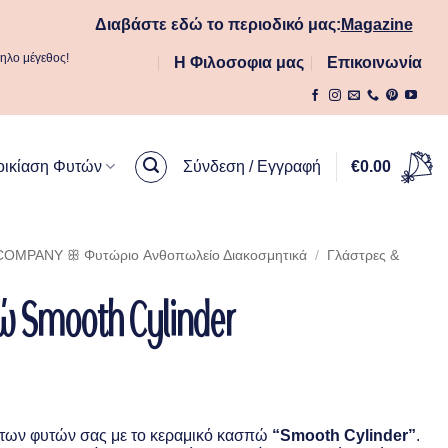
Διαβάστε εδώ το περιοδικό μας:
Magazine
ληλο μέγεθος!
Η Φιλοσοφια μας
Επικοινωνία
οικίαση Φυτών
Σύνδεση / Εγγραφή
€
0.00
OMPANY ꕥ Φυτώριο Aνθοπωλείο Διακοσμητικά
/
Γλάστρες &
 Smooth Cylinder
ce
ge:
ά των φυτών σας με το κεραμικό κασπώ
“Smooth Cylinder”
.