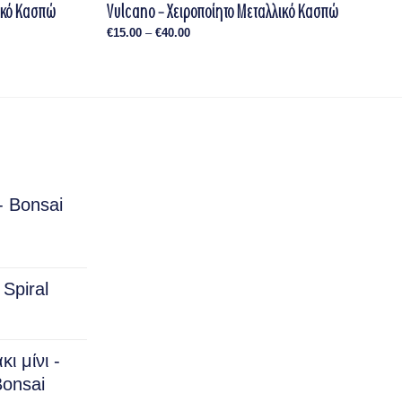
λικό Κασπώ
Vulcano – Χειροποίητο Μεταλλικό Κασπώ
Price
€
15.00
–
€
40.00
range:
€15.00
through
€40.00
- Bonsai
rice
ange:
Spiral
15.00
hrough
150.00
ι μίνι -
onsai