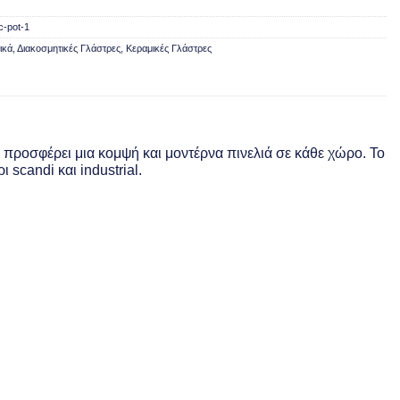
c-pot-1
ικά
,
Διακοσμητικές Γλάστρες
,
Κεραμικές Γλάστρες
α, προσφέρει μια κομψή και μοντέρνα πινελιά σε κάθε χώρο. Το
scandi και industrial.