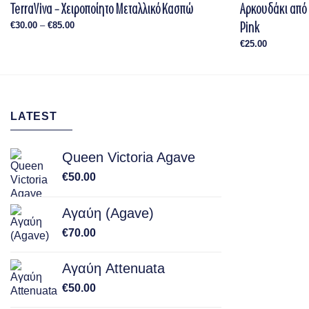
TerraViva – Χειροποίητο Μεταλλικό Κασπώ
Αρκουδάκι από
Pink
Price
€
30.00
–
€
85.00
range:
€30.00
€
25.00
through
€85.00
LATEST
Queen Victoria Agave
€
50.00
Αγαύη (Agave)
€
70.00
Αγαύη Attenuata
€
50.00