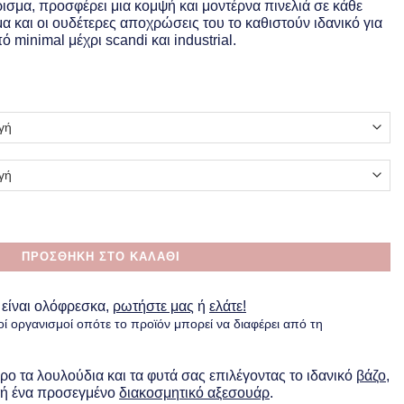
.00
ίρισμα, προσφέρει μια κομψή και μοντέρνα πινελιά σε κάθε
ough
α και οι ουδέτερες αποχρώσεις του το καθιστούν ιδανικό για
.00
minimal μέχρι scandi και industrial.
ylinder ποσότητα
ΠΡΟΣΘΗΚΗ ΣΤΟ ΚΑΛΑΘΙ
 είναι ολόφρεσκα,
ρωτήστε μας
ή
ελάτε!
οί οργανισμοί οπότε το προϊόν μπορεί να διαφέρει από τη
ο τα λουλούδια και τα φυτά σας επιλέγοντας το ιδανικό
βάζο
,
ή ένα προσεγμένο
διακοσμητικό αξεσουάρ
.