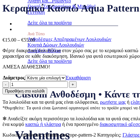
Αγάπη και...Ρομάντζο
Κεραμικό Κασπώ Aqua Pattern
Γιορτή, Συγχαρητήρια & Μπράβο!
Γέννηση
Δείτε όλα τα προϊόντα
Ανά Τύπο
Ανθοδέσμες Αποξηραμένων Λουλουδιών
Price
€
15.00
–
€
55.00
Κουτιά Δώρων Λουλουδιών
range:
Φέρτε διακριτική πολυτέλεια στον χώρο σας με το κεραμικό κασπώ
Διατάξεις Βάζων
€15.00
χαρακτήρα σε κάθε διακόσμηση. Ιδανικό για φυτά εσωτερικού χώρο
through
Δείτε όλα τα προϊόντα
€55.00
ΑΜΕΣΑ ΔΙΑΘΕΣΙΜΟ!
Διάμετρος
Εκκαθάριση
Κεραμικό
Κασπώ
Προσθήκη στο καλάθι
Custom Ανθοδέσμη • Κάντε τη
Aqua
Pattern
Τα λουλούδια και τα φυτά μας είναι ολόφρεσκα,
ρωτήστε μας
ή
ελάτ
ποσότητα
*Θυμηθείτε: Τα φυτά είναι ζωντανοί οργανισμοί οπότε το προϊόν μπορεί να 
✻ Αναδείξτε ακόμη περισσότερο τα λουλούδια και τα φυτά σας επιλ
ένα κομψό
κασπώ ή γλάστρα
ή ένα προσεγμένο
διακοσμητικό αξεσ
Valentines
Κωδικός προϊόντος:
ceramic-pot-rope-pattern-2
Κατηγορίες:
Γλάστρε