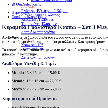
ꕥ Our Selection ꕥ
Ανά Χώρο
Γλάστρες Εξωτερικού Χώρου
Περιγραφή
Διακοσμητικές Γλάστρες
Επιπλέον πληροφορίες
Κεραμικές Γλάστρες
Τσιμεντένιες Γλάστρες
Κεραμικά Γυαλιστερά Κασπώ – Σετ 3 Με
Δείτε όλα τα προϊόντα
Αναβαθμίστε τη διακόσμηση του χώρου σας με αυτά τα εντυπωσια
Ανά Τιμή
γυαλιστερή επιφάνεια και το κομψό μεταλλικό χείλος προσφέρουν μ
Κάτω από 10€
Πάνω από 10€
Τα κασπώ είναι κατασκευασμένα από ανθεκτικό κεραμικό υλικό, προ
μπαλκόνι ή κατάστημα.
Δείτε όλα τα προϊόντα
Διαθέσιμα Μεγέθη & Τιμές
Μικρό:
13 × 13 cm —
15,00 €
Μεσαίο:
16 × 16 cm —
22,00 €
Μεγάλο:
23 × 23 cm —
55,00 €
Χαρακτηριστικά Προϊόντος
Υλικό:
Κεραμικό γυαλισμένο