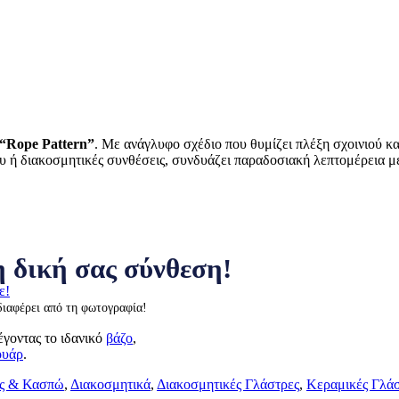
“Rope Pattern”
. Με ανάγλυφο σχέδιο που θυμίζει πλέξη σχοινιού κ
υ ή διακοσμητικές συνθέσεις, συνδυάζει παραδοσιακή λεπτομέρεια μ
 δική σας σύνθεση!
ε!
διαφέρει από τη φωτογραφία!
έγοντας το ιδανικό
βάζο
,
ουάρ
.
ς & Κασπώ
,
Διακοσμητικά
,
Διακοσμητικές Γλάστρες
,
Κεραμικές Γλά