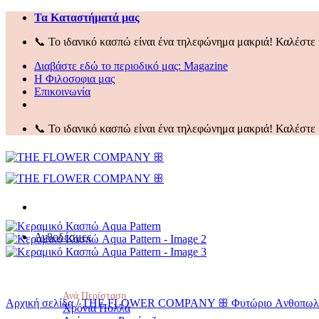
Μετάβαση
Τα Kαταστήματά μας
στο
📞 Το ιδανικό κασπώ είναι ένα τηλεφώνημα μακριά! Καλέστε 
περιεχόμενο
Διαβάστε εδώ το περιοδικό μας:
Magazine
Η Φιλοσοφια μας
Επικοινωνία
📞 Το ιδανικό κασπώ είναι ένα τηλεφώνημα μακριά! Καλέστε 
Ανθοδέσμες
Ανά Περίσταση
Αρχική σελίδα
/
THE FLOWER COMPANY ꕥ Φυτώριο Aνθοπωλεί
Χρόνια Πολλά