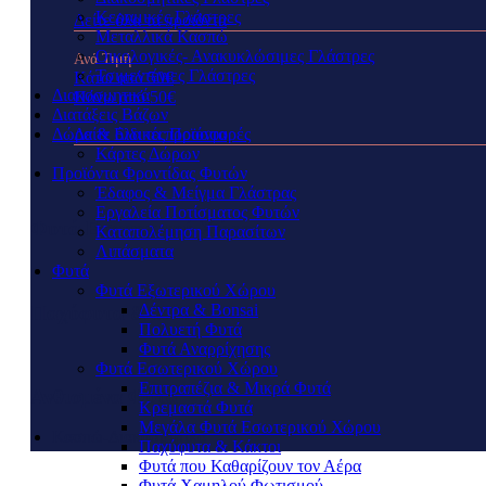
Κεραμικές Γλάστρες
Δείτε όλα τα προϊόντα
Μεταλλικά Κασπώ
Οικολογικές- Ανακυκλώσιμες Γλάστρες
Ανά Τιμή
Τσιμεντένιες Γλάστρες
Κάτω από 50€
Διακοσμητικά
Πάνω από 50€
Διατάξεις Βάζων
Δείτε όλα τα προϊόντα
Δώρα & Ειδικές Προσφορές
Κάρτες Δώρων
Προϊόντα Φροντίδας Φυτών
Έδαφος & Μείγμα Γλάστρας
Εργαλεία Ποτίσματος Φυτών
Φυτά Εσωτερικού Χώρου
Καταπολέμηση Παρασίτων
Λιπάσματα
Φυτά
Φυτά Eξωτερικού Xώρου
Δέντρα & Bonsai
Παχύφυτα & Κάκτοι
Πολυετή Φυτά
Φυτά Αναρρίχησης
Φυτά Eσωτερικού Xώρου
Επιτραπέζια & Mικρά Φυτά
Ανθισμένα Φυτά
Κρεμαστά Φυτά
Μεγάλα Φυτά Εσωτερικού Χώρου
Κασπώ-Διακοσμητικά
Παχύφυτα & Κάκτοι
Φυτά που Καθαρίζουν τον Αέρα
Φυτά Χαμηλού Φωτισμού