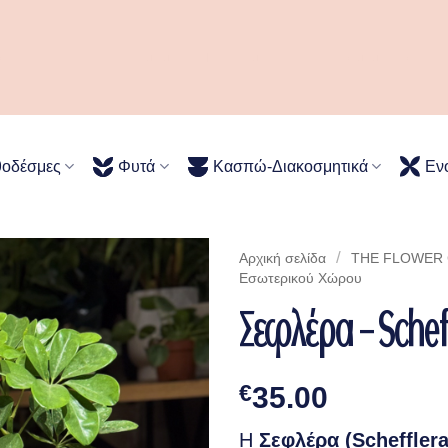
ό κασπώ είναι ένα τηλεφώνημα μακριά! Καλέστε μας για να διαλέξουμε μαζί το κατάλ
θοδέσμες
Φυτά
Κασπώ-Διακοσμητικά
Εν
/
Αρχική σελίδα
THE FLOWER C
Eσωτερικού Xώρου
Σεφλέρα – Scheff
€
35.00
Η
Σεφλέρα (Schefflera