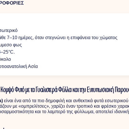
ΡΟΦΟΡΙΕΣ
σωτερικό
θε 7–10 ημέρες, όταν στεγνώνει η επιφάνεια του χώματος
μμεσο φως
8–25°C.
ύκολο
τιοανατολική Ασία
Το Κομψό Φυτό με τα Γυαλιστερά Φύλλα και την Εντυπωσιακή Παρου
a)
είναι ένα από τα πιο δημοφιλή και ανθεκτικά φυτά εσωτερικο
άζουν με «ομπρελίτσες», χαρίζει έναν τροπικό και φρέσκο χαρα
σαρμοστικότητα και το λαμπερό της φύλλωμα, αποτελεί ιδανική 