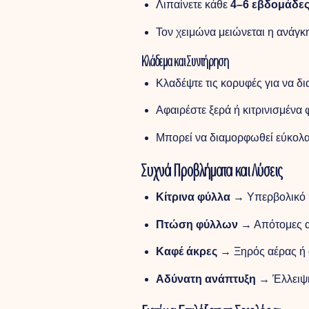
Λιπαίνετε κάθε
4–6 εβδομάδε
Τον χειμώνα μειώνεται η ανάγκη
Κλάδεμα και Συντήρηση
Κλαδέψτε τις κορυφές για να δ
Αφαιρέστε ξερά ή κιτρινισμένα 
Μπορεί να διαμορφωθεί εύκολα
Συχνά Προβλήματα και Λύσεις
Κίτρινα φύλλα
→ Υπερβολικό 
Πτώση φύλλων
→ Απότομες α
Καφέ άκρες
→ Ξηρός αέρας ή 
Αδύνατη ανάπτυξη
→ Έλλειψη