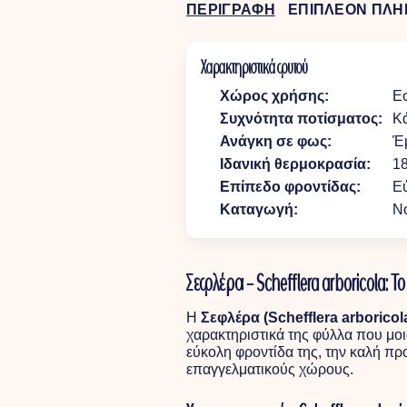
ΠΕΡΙΓΡΑΦΗ
ΕΠΙΠΛΕΟΝ ΠΛΗ
Χαρακτηριστικά φυτού
Χώρος χρήσης:
Ε
Συχνότητα ποτίσματος:
Κά
Ανάγκη σε φως:
Έ
Ιδανική θερμοκρασία:
1
Επίπεδο φροντίδας:
Ε
Καταγωγή:
Νο
Σεφλέρα – Schefflera arboricola: 
Η
Σεφλέρα (Schefflera arboricol
χαρακτηριστικά της φύλλα που μοι
εύκολη φροντίδα της, την καλή προ
επαγγελματικούς χώρους.