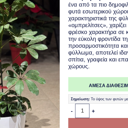
ένα από τα πιο δημοφιλ
φυτά εσωτερικού χώρου
χαρακτηριστικά της φύ
«ομπρελίτσες», χαρίζει
φρέσκο χαρακτήρα σε 
την εύκολη φροντίδα τη
προσαρμοστικότητα και
φύλλωμα, αποτελεί ιδαν
σπίτια, γραφεία και επ
χώρους.
ΑΜΕΣΑ ΔΙΑΘΕΣΙΜ
Σημείωση:
Το ύψος των φυτών μετ
Σεφλέρα - Schefflera arbor