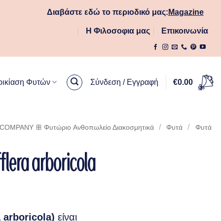
Διαβάστε εδώ το περιοδικό μας:
Magazine
ληλο μέγεθος!
Η Φιλοσοφια μας
Επικοινωνία
οικίαση Φυτών
Σύνδεση / Εγγραφή
€
0.00
/
/
OMPANY ꕥ Φυτώριο Aνθοπωλείο Διακοσμητικά
Φυτά
Φυτά
lera arboricola
 arboricola)
είναι