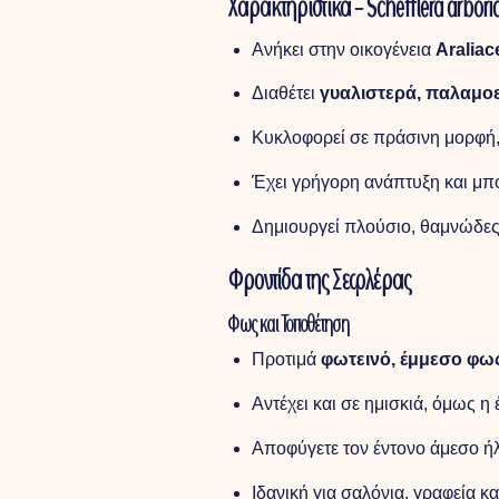
Χαρακτηριστικά – Schefflera arbori
Ανήκει στην οικογένεια
Araliac
Διαθέτει
γυαλιστερά, παλαμο
Κυκλοφορεί σε πράσινη μορφή,
Έχει γρήγορη ανάπτυξη και μπ
Δημιουργεί πλούσιο, θαμνώδες
Φροντίδα της Σεφλέρας
Φως και Τοποθέτηση
Προτιμά
φωτεινό, έμμεσο φω
Αντέχει και σε ημισκιά, όμως η
Αποφύγετε τον έντονο άμεσο ήλ
Ιδανική για σαλόνια, γραφεία κ