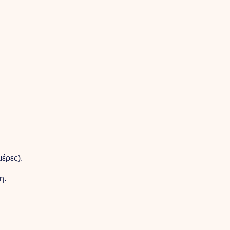
έρες).
η.