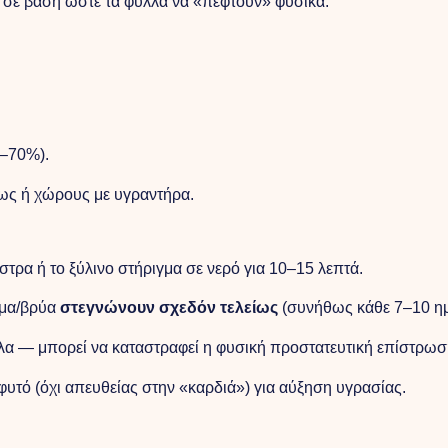
ή σε βάση ώστε τα φύλλα να «πέφτουν» φυσικά.
.
–70%).
φως ή χώρους με υγραντήρα.
στρα ή το ξύλινο στήριγμα σε νερό για 10–15 λεπτά.
ωμα/βρύα
στεγνώνουν σχεδόν τελείως
(συνήθως κάθε 7–10 ημ
λα — μπορεί να καταστραφεί η φυσική προστατευτική επίστρωσ
υτό (όχι απευθείας στην «καρδιά») για αύξηση υγρασίας.