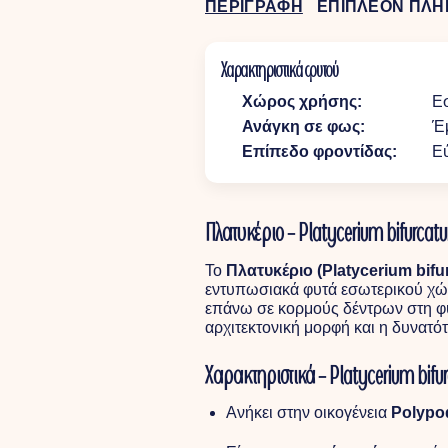
ΠΕΡΙΓΡΑΦΗ
ΕΠΙΠΛΕΟΝ ΠΛΗ
Χαρακτηριστικά φυτού
Χώρος χρήσης:
Ε
Ανάγκη σε φως:
Έ
Επίπεδο φροντίδας:
Ε
Πλατυκέριο – Platycerium bifurca
Το
Πλατυκέριο (Platycerium bifu
εντυπωσιακά φυτά εσωτερικού χώρ
επάνω σε κορμούς δέντρων στη φύσ
αρχιτεκτονική μορφή και η δυνατό
Χαρακτηριστικά – Platycerium bif
Ανήκει στην οικογένεια
Polypo