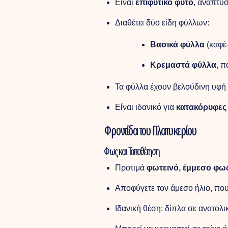
Είναι
επιφυτικό φυτό
, αναπτύ
Διαθέτει δύο είδη φύλλων:
Βασικά φύλλα
(καφέ-
Κρεμαστά φύλλα
, π
Τα φύλλα έχουν βελούδινη υφή
Είναι ιδανικό για
κατακόρυφες
Φροντίδα του Πλατυκερίου
Φως και Τοποθέτηση
Προτιμά
φωτεινό, έμμεσο φω
Αποφύγετε τον άμεσο ήλιο, που
Ιδανική θέση: δίπλα σε ανατολ