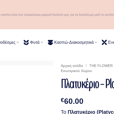
ό κασπώ είναι ένα τηλεφώνημα μακριά! Καλέστε μας για να διαλέξουμε μαζί το κατάλ
θοδέσμες
Φυτά
Κασπώ-Διακοσμητικά
Εν
/
Αρχική σελίδα
THE FLOWER C
Eσωτερικού Xώρου
Πλατυκέριο – Pl
€
60.00
Το
Πλατυκέριο (Platyc