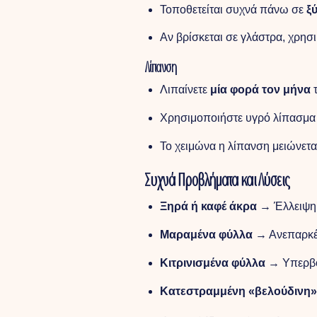
Τοποθετείται συχνά πάνω σε
ξ
Αν βρίσκεται σε γλάστρα, χρη
Λίπανση
Λιπαίνετε
μία φορά τον μήνα
τ
Χρησιμοποιήστε υγρό λίπασμα 
Το χειμώνα η λίπανση μειώνεται
Συχνά Προβλήματα και Λύσεις
Ξηρά ή καφέ άκρα
→ Έλλειψη 
Μαραμένα φύλλα
→ Ανεπαρκές
Κιτρινισμένα φύλλα
→ Υπερβολ
Κατεστραμμένη «βελούδινη»