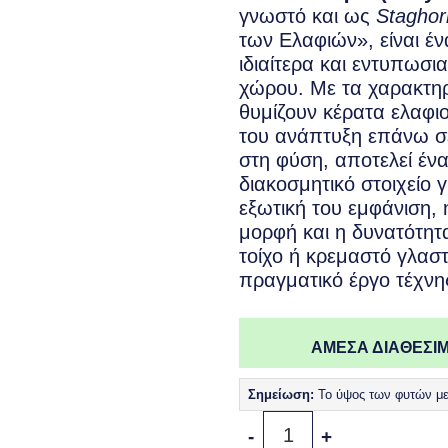
γνωστό και ως
Staghor
των Ελαφιών», είναι έν
ιδιαίτερα και εντυπωσι
χώρου. Με τα χαρακτηρ
θυμίζουν κέρατα ελαφιο
του ανάπτυξη επάνω σ
στη φύση, αποτελεί έν
διακοσμητικό στοιχείο γ
εξωτική του εμφάνιση, 
μορφή και η δυνατότητ
τοίχο ή κρεμαστό γλαστ
πραγματικό έργο τέχνη
ΑΜΕΣΑ ΔΙΑΘΕΣΙΜ
Σημείωση:
Το ύψος των φυτών μετ
Πλατυκέριο – Platycerium 