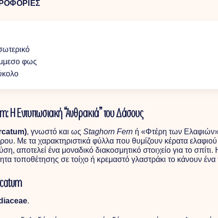
ΡΟΦΟΡΙΕΣ
σωτερικό
μμεσο φως
ύκολο
tum: Η Εντυπωσιακή “Ανθρακιά” του Δάσους
rcatum)
, γνωστό και ως
Staghorn Fern
ή «Φτέρη των Ελαφιών», ε
ου. Με τα χαρακτηριστικά φύλλα που θυμίζουν κέρατα ελαφιού 
η, αποτελεί ένα μοναδικό διακοσμητικό στοιχείο για το σπίτι. 
τητα τοποθέτησης σε τοίχο ή κρεμαστό γλαστράκι το κάνουν ένα
urcatum
diaceae
.