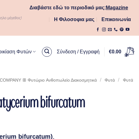
Διαβάστε εδώ το περιοδικό μας:
Magazine
ληλο μέγεθος!
Η Φιλοσοφια μας
Επικοινωνία
οικίαση Φυτών
Σύνδεση / Εγγραφή
€
0.00
/
/
OMPANY ꕥ Φυτώριο Aνθοπωλείο Διακοσμητικά
Φυτά
Φυτά
atycerium bifurcatum
erium bifurcatum)
,