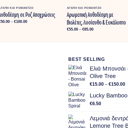
ΑΓΑΠΗ ΚΑΙ ΡΟΜΑΝΤΖΟ
ΑΓΑΠΗ ΚΑΙ ΡΟΜΑΝΤΖΟ
Ανθοδέσμη σε Ροζ Αποχρώσεις
Αρωματική Ανθοδέσμη με
Βιολέτες, Λυσίανθο & Ευκάλυπτο
Price
€
50.00
–
€
100.00
range:
€50.00
Price
€
55.00
–
€
85.00
through
range:
€100.00
€55.00
through
€85.00
BEST SELLING
Ελιά Μπονσάι 
Olive Tree
P
€
15.00
–
€
150.00
r
Lucky Bamboo 
€
t
€
6.50
€
Λεμονιά δεντράκ
Lemone Tree B