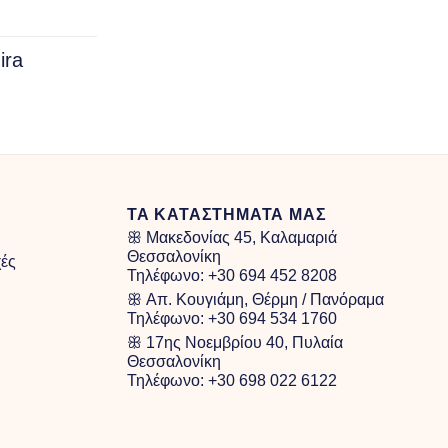
ira
rice
ange:
40.00
hrough
100.00
ΤΑ ΚΑΤΑΣΤΗΜΑΤΑ ΜΑΣ
ꕥ Μακεδονίας 45, Καλαμαριά
Θεσσαλονίκη
χές
Τηλέφωνο:
+30 694 452 8208
ꕥ Απ. Κουγιάμη, Θέρμη / Πανόραμα
Τηλέφωνο:
+30 694 534 1760
ꕥ 17ης Νοεμβρίου 40, Πυλαία
Θεσσαλονίκη
Τηλέφωνο:
+30 698 022 6122