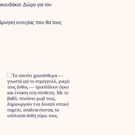
ρκουδάκια .Δώρο για τον
νάμνηση ευτυχίας που θα τους