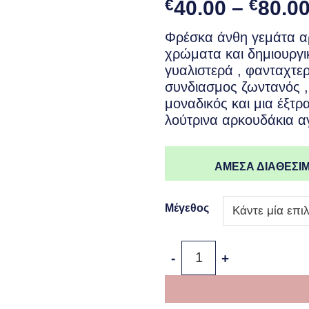
€
40.00
–
€
80.0
Φρέσκα άνθη γεμάτα α
χρώματα και δημιουργι
γυαλιστερά , φανταχτε
συνδιασμος ζωντανός ,
μοναδικός και μια έξτρ
λούτρινα αρκουδάκια α
ΑΜΕΣΑ ΔΙΑΘΕΣΙΜ
Μέγεθος
Newborn Bouquet for a Bo