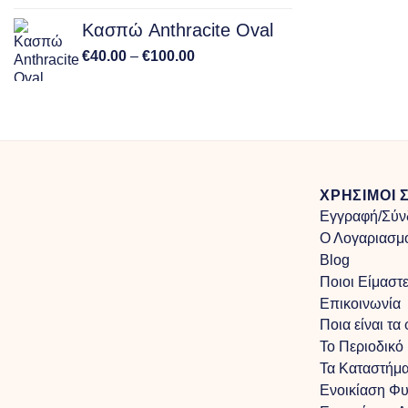
Κασπώ Anthracite Oval
Price
€
40.00
–
€
100.00
range:
€40.00
through
€100.00
ΧΡΗΣΙΜΟΙ 
Εγγραφή/Σύν
Ο Λογαριασμ
Blog
Ποιοι Είμαστ
Επικοινωνία
Ποια είναι τα
Το Περιοδικό
Τα Kαταστήμα
Ενοικίαση Φ