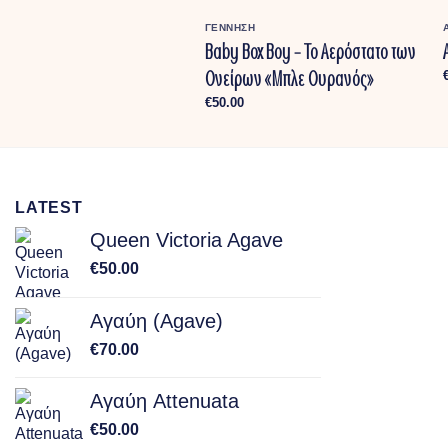
ΔΕΣΜΕΣ & ΑΝΘΟΣΥΝΘΕΣΕΙΣ
ΓΕΝΝΗΣΗ
φύλλη – Babies Birth
Baby Box Boy – Το Αερόστατο των
ers
Ονείρων «Μπλε Ουρανός»
Price
0
–
€
50.00
€
50.00
range:
€30.00
through
€50.00
LATEST
Queen Victoria Agave
€
50.00
Αγαύη (Agave)
€
70.00
Αγαύη Attenuata
€
50.00