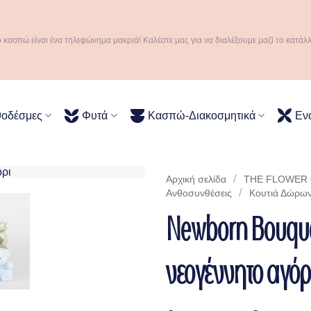
ό κασπώ είναι ένα τηλεφώνημα μακριά! Καλέστε μας για να διαλέξουμε μαζί το κατάλ
θοδέσμες
Φυτά
Κασπώ-Διακοσμητικά
Εν
/
Αρχική σελίδα
THE FLOWER C
/
Ανθοσυνθέσεις
Κουτιά Δώρω
Newborn Bouque
νεογέννητο αγόρ