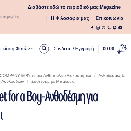
Διαβάστε εδώ το περιοδικό μας:
Magazine
ληλο μέγεθος!
Η Φιλοσοφια μας
Επικοινωνία
οικίαση Φυτών
Σύνδεση / Εγγραφή
€
0.00
/
OMPANY ꕥ Φυτώριο Aνθοπωλείο Διακοσμητικά
Ανθοδέσμες &
/
ν Λουλουδιών
Συνθέσεις με Μπαλόνια
t for a Boy-Ανθοδέσμη για
ι