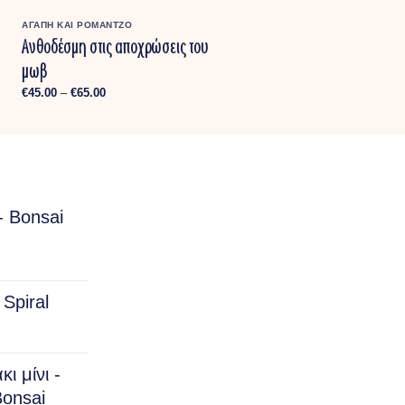
ΑΓΑΠΗ ΚΑΙ ΡΟΜΑΝΤΖΟ
Ανθοδέσμη στις αποχρώσεις του
μωβ
Price
€
45.00
–
€
65.00
range:
€45.00
through
€65.00
- Bonsai
rice
ange:
Spiral
15.00
hrough
150.00
ι μίνι -
onsai