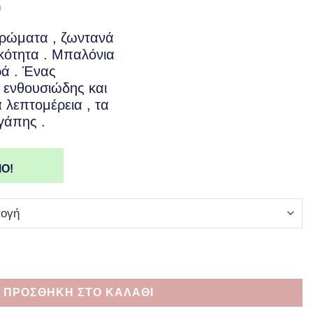
Price
0
range:
ρώματα , ζωντανά
€40.00
κότητα . Μπαλόνια
through
ρά . Ένας
€80.00
 ενθουσιώδης και
α λεπτομέρεια , τα
γάπης .
Ο!
y-Ανθοδέσμη για νεογέννητο αγόρι ποσότητα
ΠΡΟΣΘΗΚΗ ΣΤΟ ΚΑΛΑΘΙ