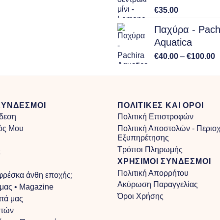
€
35.00
Παχύρα - Pach
Aquatica
P
€
40.00
–
€
100.00
r
€
t
€
ΣΥΝΔΕΣΜΟΙ
ΠΟΛΙΤΙΚΕΣ ΚΑΙ ΟΡΟΙ
δεση
Πολιτική Επιστροφών
ός Μου
Πολιτική Αποστολών - Περιο
Εξυπηρέτησης
Τρόποι Πληρωμής
ε
ΧΡΗΣΙΜΟΙ ΣΥΝΔΕΣΜΟΙ
Πολιτική Απορρήτου
 φρέσκα άνθη εποχής;
Ακύρωση Παραγγελίας
 μας • Magazine
Όροι Χρήσης
τά μας
υτών