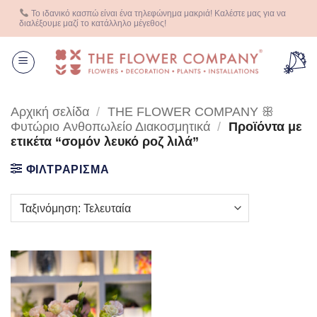
Μετάβαση
Το ιδανικό κασπώ είναι ένα τηλεφώνημα μακριά! Καλέστε μας για να
στο
διαλέξουμε μαζί το κατάλληλο μέγεθος!
περιεχόμενο
Αρχική σελίδα
/
THE FLOWER COMPANY ꕥ
Φυτώριο Aνθοπωλείο Διακοσμητικά
/
Προϊόντα με
ετικέτα “σομόν λευκό ροζ λιλά”
ΦΙΛΤΡΑΡΙΣΜΑ