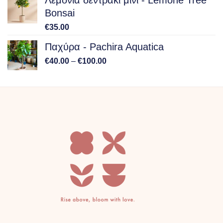
Bonsai
€
35.00
Παχύρα - Pachira Aquatica
Price
€
40.00
–
€
100.00
range:
€40.00
through
€100.00