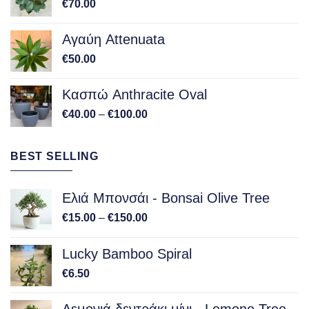
€
70.00
Αγαύη Attenuata
€
50.00
Κασπώ Anthracite Oval
Price
€
40.00
–
€
100.00
range:
€40.00
BEST SELLING
through
€100.00
Ελιά Μπονσάι - Bonsai Olive Tree
Price
€
15.00
–
€
150.00
range:
€15.00
Lucky Bamboo Spiral
through
€
6.50
€150.00
Λεμονιά δεντράκι μίνι - Lemone Tree