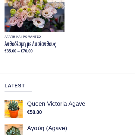
ΑΓΑΠΗ ΚΑΙ ΡΟΜΑΝΤΖΟ
Ανθοδέσμη με Λυσίανθους
Price
€
35.00
–
€
70.00
range:
€35.00
through
€70.00
LATEST
Queen Victoria Agave
€
50.00
Αγαύη (Agave)