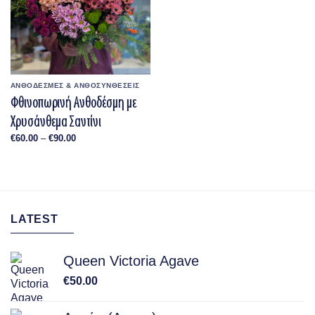
ΑΝΘΟΔΕΣΜΕΣ & ΑΝΘΟΣΥΝΘΕΣΕΙΣ
Φθινοπωρινή Ανθοδέσμη με
Χρυσάνθεμα Σαντίνι
Price
€
60.00
–
€
90.00
range:
€60.00
through
€90.00
LATEST
Queen Victoria Agave
€
50.00