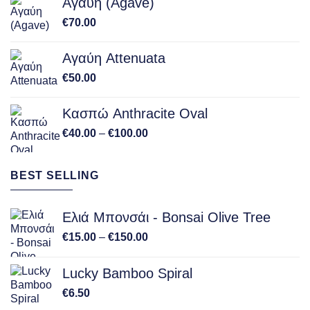
Αγαύη (Agave)
€
70.00
Αγαύη Attenuata
€
50.00
Κασπώ Anthracite Oval
Price
€
40.00
–
€
100.00
range:
€40.00
BEST SELLING
through
€100.00
Ελιά Μπονσάι - Bonsai Olive Tree
Price
€
15.00
–
€
150.00
range:
€15.00
Lucky Bamboo Spiral
through
€
6.50
€150.00