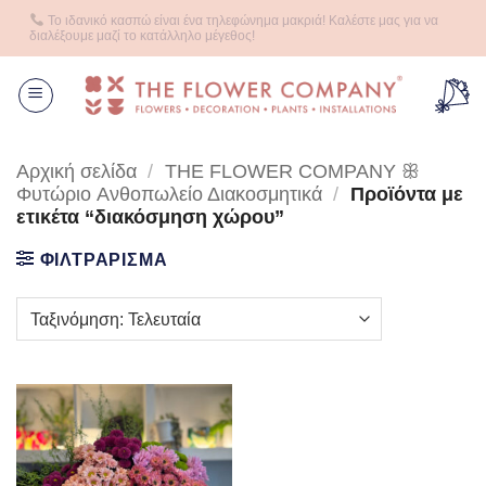
Μετάβαση
Το ιδανικό κασπώ είναι ένα τηλεφώνημα μακριά! Καλέστε μας για να
στο
διαλέξουμε μαζί το κατάλληλο μέγεθος!
περιεχόμενο
Αρχική σελίδα
/
THE FLOWER COMPANY ꕥ
Φυτώριο Aνθοπωλείο Διακοσμητικά
/
Προϊόντα με
ετικέτα “διακόσμηση χώρου”
ΦΙΛΤΡΑΡΙΣΜΑ