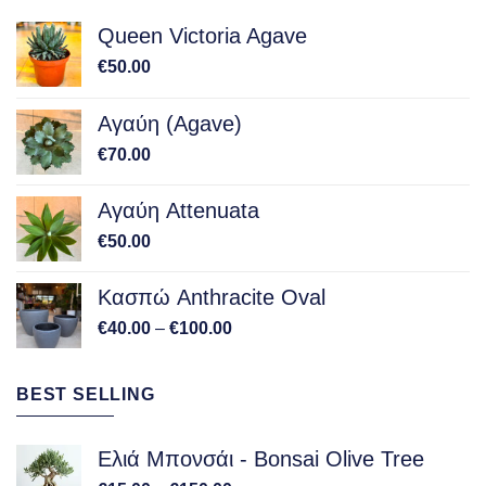
Queen Victoria Agave
€
50.00
Αγαύη (Agave)
€
70.00
Αγαύη Attenuata
€
50.00
Κασπώ Anthracite Oval
Price
€
40.00
–
€
100.00
range:
€40.00
BEST SELLING
through
€100.00
Ελιά Μπονσάι - Bonsai Olive Tree