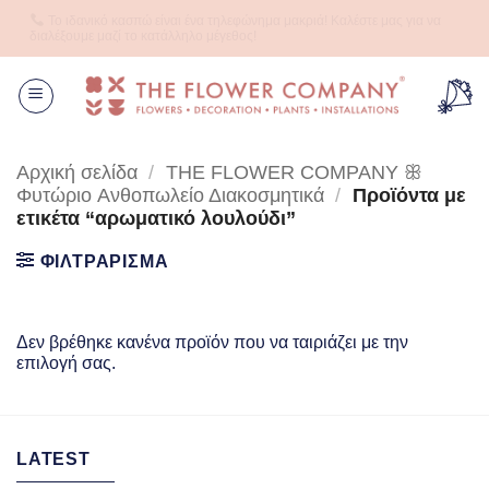
Μετάβαση
Το ιδανικό κασπώ είναι ένα τηλεφώνημα μακριά! Καλέστε μας για να
στο
διαλέξουμε μαζί το κατάλληλο μέγεθος!
περιεχόμενο
Αρχική σελίδα
/
THE FLOWER COMPANY ꕥ
Φυτώριο Aνθοπωλείο Διακοσμητικά
/
Προϊόντα με
ετικέτα “αρωματικό λουλούδι”
ΦΙΛΤΡΑΡΙΣΜΑ
Δεν βρέθηκε κανένα προϊόν που να ταιριάζει με την
επιλογή σας.
LATEST