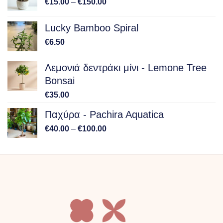
Price
€
15.00
–
€
150.00
range:
€15.00
Lucky Bamboo Spiral
through
€
6.50
€150.00
Λεμονιά δεντράκι μίνι - Lemone Tree
Bonsai
€
35.00
Παχύρα - Pachira Aquatica
Price
€
40.00
–
€
100.00
range:
€40.00
through
€100.00