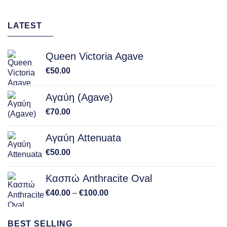
LATEST
Queen Victoria Agave
€
50.00
Αγαύη (Agave)
€
70.00
Αγαύη Attenuata
€
50.00
Κασπώ Anthracite Oval
Price
€
40.00
–
€
100.00
range:
€40.00
BEST SELLING
through