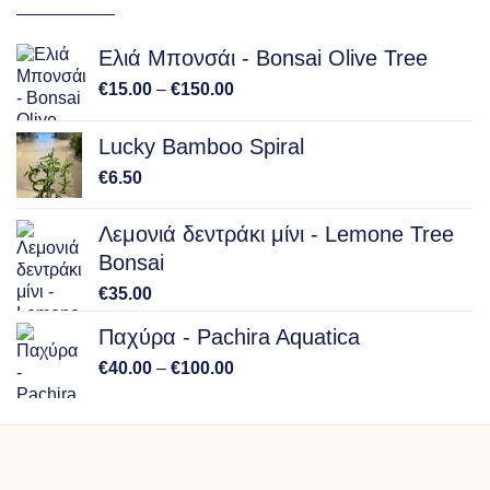
€100.00
Ελιά Μπονσάι - Bonsai Olive Tree
Price
€
15.00
–
€
150.00
range:
€15.00
Lucky Bamboo Spiral
through
€
6.50
€150.00
Λεμονιά δεντράκι μίνι - Lemone Tree
Bonsai
€
35.00
Παχύρα - Pachira Aquatica
Price
€
40.00
–
€
100.00
range:
€40.00
through
€100.00