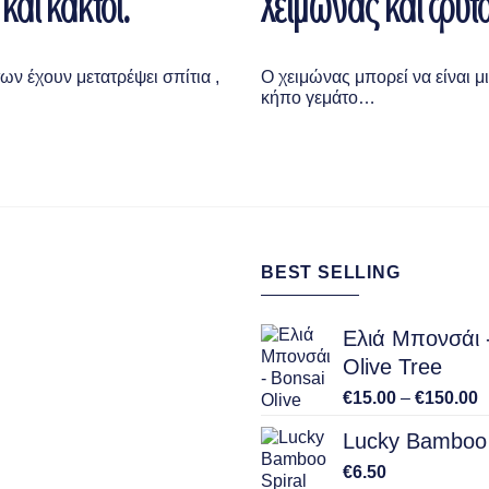
και κάκτοι.
Χειμώνας και φυτ
ων έχουν μετατρέψει σπίτια ,
Ο χειμώνας μπορεί να είναι μ
κήπο γεμάτο…
BEST SELLING
Ελιά Μπονσάι 
Olive Tree
P
€
15.00
–
€
150.00
r
Lucky Bamboo 
€
t
€
6.50
€