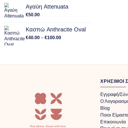
Αγαύη Attenuata
€
50.00
Κασπώ Anthracite Oval
Price
€
40.00
–
€
100.00
range:
€40.00
through
€100.00
ΧΡΗΣΙΜΟΙ 
Εγγραφή/Σύν
Ο Λογαριασμ
Blog
Ποιοι Είμαστ
Επικοινωνία