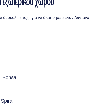
ά εξωτερικού χώρου
ια δύσκολη εποχή για να διατηρήσετε έναν ζωντανό
- Bonsai
rice
ange:
Spiral
15.00
hrough
150.00