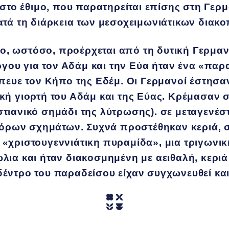
το έθιμο, που παρατηρείται επίσης στη Γερμ
κατά τη διάρκεια των μεσοχειμωνιάτικων διακ
ο, ωστόσο, προέρχεται από τη δυτική Γερμαν
γου για τον Αδάμ και την Εύα ήταν ένα «παρα
ευε τον Κήπο της Εδέμ. Οι Γερμανοί έστησαν
τική γιορτή του Αδάμ και της Εύας. Κρέμασαν
ιστιανικό σημάδι της λύτρωσης). σε μεταγενέ
όρων σχημάτων. Συχνά προστέθηκαν κεριά, σ
η «χριστουγεννιάτικη πυραμίδα», μια τριγωνι
ώλια και ήταν διακοσμημένη με αειθαλή, κεριά
δέντρο του παραδείσου είχαν συγχωνευθεί και