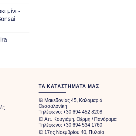
ι μίνι -
onsai
ira
rice
ange:
40.00
hrough
100.00
ΤΑ ΚΑΤΑΣΤΗΜΑΤΑ ΜΑΣ
ꕥ Μακεδονίας 45, Καλαμαριά
Θεσσαλονίκη
χές
Τηλέφωνο:
+30 694 452 8208
ꕥ Απ. Κουγιάμη, Θέρμη / Πανόραμα
Τηλέφωνο:
+30 694 534 1760
ꕥ 17ης Νοεμβρίου 40, Πυλαία