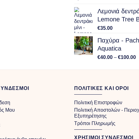
Λεμονιά δεντράκ
Lemone Tree B
€
35.00
Παχύρα - Pach
Aquatica
P
€
40.00
–
€
100.00
r
€
t
€
ΣΥΝΔΕΣΜΟΙ
ΠΟΛΙΤΙΚΕΣ ΚΑΙ ΟΡΟΙ
δεση
Πολιτική Επιστροφών
ός Μου
Πολιτική Αποστολών - Περιο
Εξυπηρέτησης
Τρόποι Πληρωμής
ε
ΧΡΗΣΙΜΟΙ ΣΥΝΔΕΣΜΟΙ